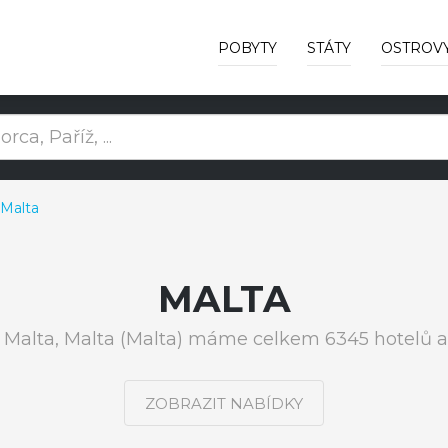
POBYTY
STÁTY
OSTROV
 Malta
MALTA
 Malta, Malta (Malta) máme celkem 6345 hotelů a
ZOBRAZIT NABÍDKY