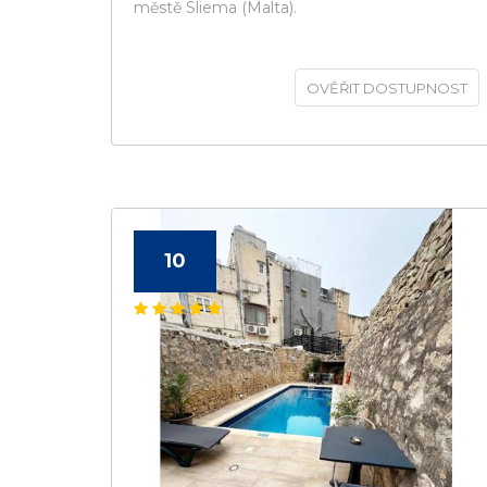
městě Sliema (Malta).
OVĚŘIT DOSTUPNOST
10