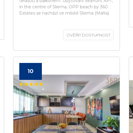
terasou a balkonem. Ubytování Seafront APT,
in the centre of Sliema, OPP beach by 360
Estates se nachází ve městě Sliema (Malta).
OVĚŘIT DOSTUPNOST
10