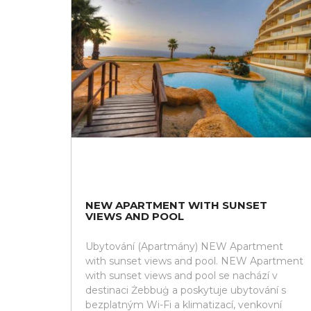
NEW APARTMENT WITH SUNSET
VIEWS AND POOL
Ubytování (Apartmány) NEW Apartment
with sunset views and pool. NEW Apartment
with sunset views and pool se nachází v
destinaci Żebbuġ a poskytuje ubytování s
bezplatným Wi-Fi a klimatizací, venkovní