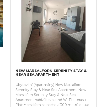
NEW MARSALFORN SERENITY STAY &
NEAR SEA APARTMENT
Ubytování (Apartmány) New Marsalforn
Serenity Stay & Near Sea Apartment. New
Marsalforn Serenity Stay & Near Sea
Apartment nabízí bezplatné Wi-Fi a terasu.
Pláž Marsalforn se nachází 300 metrů odtud