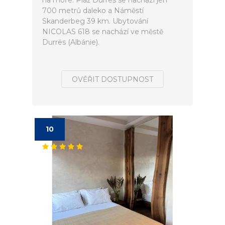
na moře. Pláž Durrës se nachází jen
700 metrů daleko a Náměstí
Skanderbeg 39 km. Ubytování
NICOLAS 618 se nachází ve městě
Durrës (Albánie).
OVĚŘIT DOSTUPNOST
10