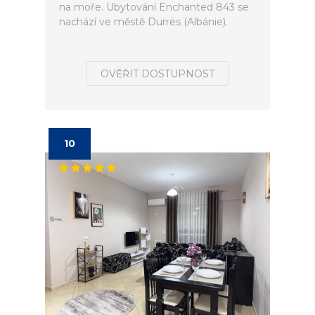
na moře. Ubytování Enchanted 843 se
nachází ve městě Durrës (Albánie).
OVĚŘIT DOSTUPNOST
10