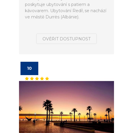
poskytuje ubytování s patiem a
kávovarem. Ubytování Redi\ se nachází
ve městě Durrës (Albánie).
OVĚŘIT DOSTUPNOST
10