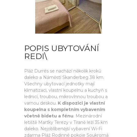
POPIS UBYTOVÁNÍ
REDI\
Pláž Durrës se nachází několik kroků
daleko a Náměstí Skanderbeg 38 km.
Všechny ubytovací jednotky mají
klimatizaci, vlastní koupelnu a kuchyň s
lednicí, troubou, mikrovlnnou troubou a
varnou deskou.
K dispozici je vlastní
koupelna s kompletním vybavením
včetně bidetu a fénu
. Mezinárodní
letiště Martky Terezy v Tiraně leží 35 km
daleko. Nejoblíbenější vybavení Wi-Fi
zdarma Pláž Rodinné pokoje Soukromá