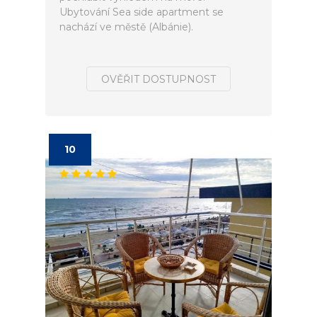
Ubytování Sea side apartment se
nachází ve městě (Albánie).
OVĚŘIT DOSTUPNOST
10