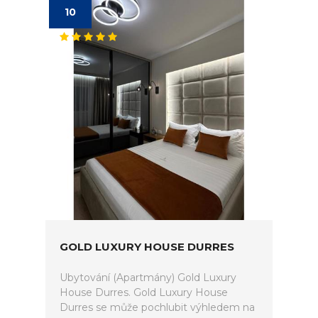
10
GOLD LUXURY HOUSE DURRES
Ubytování (Apartmány) Gold Luxury
House Durres. Gold Luxury House
Durres se může pochlubit výhledem na