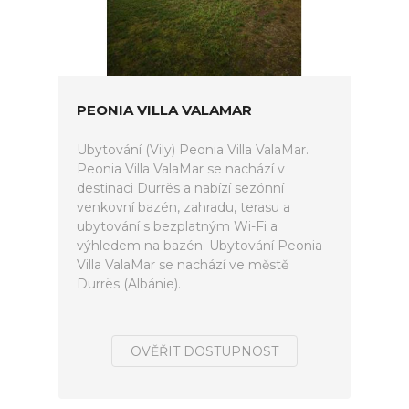
PEONIA VILLA VALAMAR
Ubytování (Vily) Peonia Villa ValaMar.
Peonia Villa ValaMar se nachází v
destinaci Durrës a nabízí sezónní
venkovní bazén, zahradu, terasu a
ubytování s bezplatným Wi-Fi a
výhledem na bazén. Ubytování Peonia
Villa ValaMar se nachází ve městě
Durrës (Albánie).
OVĚŘIT DOSTUPNOST