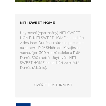
NITI SWEET HOME
Ubytování (Apartmány) NITI SWEET
HOME. NITI SWEET HOME se nachází
v destinaci Durrës a může se pochlubit
balkonem. Pláž Shkëmbi i Kavajës se
nachází jen 300 metrů daleko a Pláž
Durrës 500 metrů. Ubytování NITI
SWEET HOME se nachází ve městě
Durrës (Albánie).
OVĚŘIT DOSTUPNOST