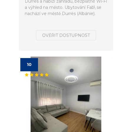
Durrës a nabízí zahradu, bezplatné Wi-Fi
a výhled na město. Ubytování Fab\ se
nachází ve městě Durrës (Albánie).
OVĚŘIT DOSTUPNOST
10