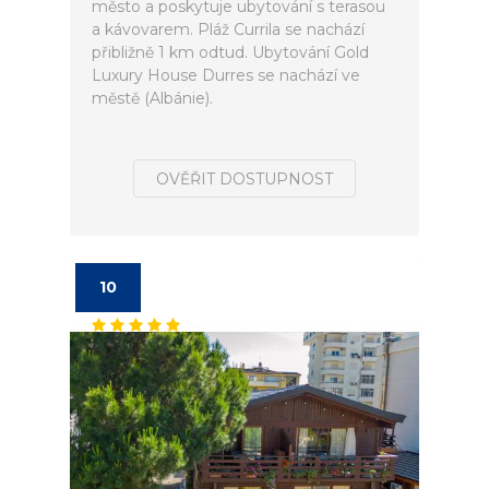
město a poskytuje ubytování s terasou
a kávovarem. Pláž Currila se nachází
přibližně 1 km odtud. Ubytování Gold
Luxury House Durres se nachází ve
městě (Albánie).
OVĚŘIT DOSTUPNOST
10