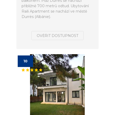
balkonem. Pláž Durrës se nachází
přibližně 700 metrů odtud. Ubytování
Raili Apartment se nachází ve městě
Durrës (Albánie).
OVĚŘIT DOSTUPNOST
10