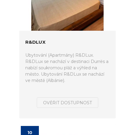
R&DLUX
Ubytování (Apartmány) R&DLux.
R&DLux se nachází v destinaci Durrës a
nabízí soukromou pláž a výhled na
město. Ubytování R&DLux se nachází
ve městě (Albánie).
OVĚŘIT DOSTUPNOST
10