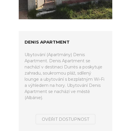
DENIS APARTMENT
Ubytování (Apartmány) Denis
Apartment. Denis Apartment se
nachází v destinaci Durrës a poskytuje
zahradu, soukromou pláž, sdílený
lounge a ubytování s bezplatným Wi-Fi
a výhledem na hory. Ubytování Denis
Apartment se nachází ve městě
(Albánie).
OVĚŘIT DOSTUPNOST