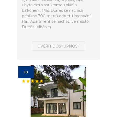
ubytování s soukromou pláží a
balkonem. Pláž Durrës se nachází
přibližně 700 metrů odtud. Ubytování
Raili Apartment se nachází ve městě
Durrës (Albánie).
OVĚŘIT DOSTUPNOST
10