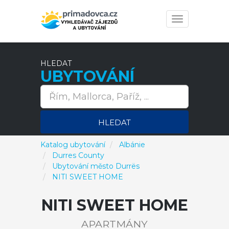
Toggle
navigation
HLEDAT
UBYTOVÁNÍ
HLEDAT
Katalog ubytování
Albánie
Durres County
Ubytování město Durrës
NITI SWEET HOME
NITI SWEET HOME
APARTMÁNY