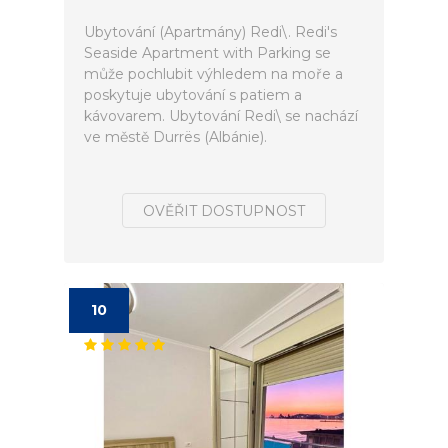
Ubytování (Apartmány) Redi\. Redi's
Seaside Apartment with Parking se
může pochlubit výhledem na moře a
poskytuje ubytování s patiem a
kávovarem. Ubytování Redi\ se nachází
ve městě Durrës (Albánie).
OVĚŘIT DOSTUPNOST
10