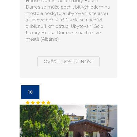
House Durres. Gold Luxury House
Durres se může pochlubit výhledem na
město a poskytuje ubytování s terasou
a kávovarem. Pláž Currila se nachází
přibližně 1 km odtud. Ubytování Gold
Luxury House Durres se nachází ve
městě (Albánie).
OVĚŘIT DOSTUPNOST
10