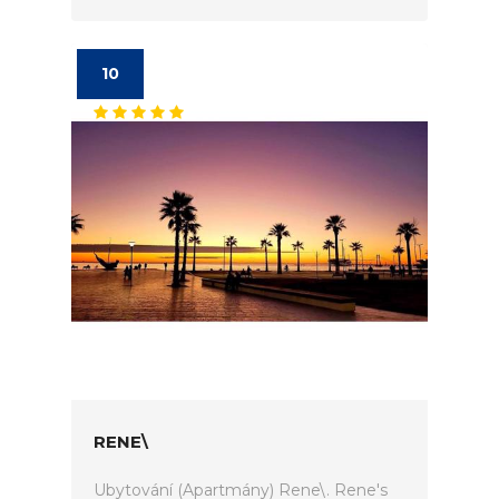
10
RENE\
Ubytování (Apartmány) Rene\. Rene's