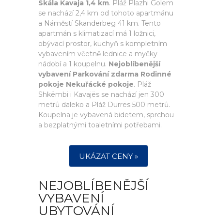
Skála Kavaja 1,4 km
. Pláž Plazhi Golem
se nachází 2,4 km od tohoto apartmánu
a Náměstí Skanderbeg 41 km. Tento
apartmán s klimatizací má 1 ložnici,
obývací prostor, kuchyň s kompletním
vybavením včetně lednice a myčky
nádobí a 1 koupelnu.
Nejoblíbenější
vybavení Parkování zdarma Rodinné
pokoje Nekuřácké pokoje
. Pláž
Shkëmbi i Kavajës se nachází jen 300
metrů daleko a Pláž Durrës 500 metrů.
Koupelna je vybavená bidetem, sprchou
a bezplatnými toaletními potřebami.
UKÁZAT CENY »
NEJOBLÍBENĚJŠÍ
VYBAVENÍ
UBYTOVÁNÍ