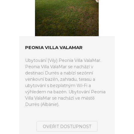
PEONIA VILLA VALAMAR
Ubytování (Vily) Peonia Villa ValaMar.
Peonia Villa ValaMar se nachází v
destinaci Durrës a nabízí sezónní
venkovní bazén, zahradu, terasu a
ubytování s bezplatným Wi-Fi a
výhledem na bazén. Ubytování Peonia
Villa ValaMar se nachází ve městě
Durrës (Albánie).
OVĚŘIT DOSTUPNOST