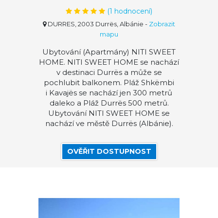
(
1
hodnocení)
DURRES, 2003 Durrës, Albánie
-
Zobrazit
mapu
Ubytování (Apartmány) NITI SWEET
HOME. NITI SWEET HOME se nachází
v destinaci Durrës a může se
pochlubit balkonem. Pláž Shkëmbi
i Kavajës se nachází jen 300 metrů
daleko a Pláž Durrës 500 metrů.
Ubytování NITI SWEET HOME se
nachází ve městě Durrës (Albánie).
OVĚŘIT DOSTUPNOST