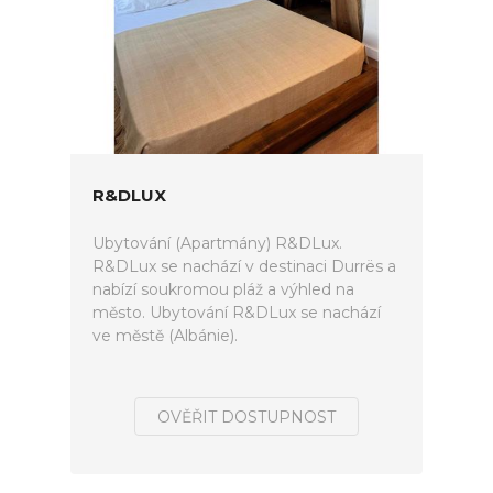
R&DLUX
Ubytování (Apartmány) R&DLux.
R&DLux se nachází v destinaci Durrës a
nabízí soukromou pláž a výhled na
město. Ubytování R&DLux se nachází
ve městě (Albánie).
OVĚŘIT DOSTUPNOST