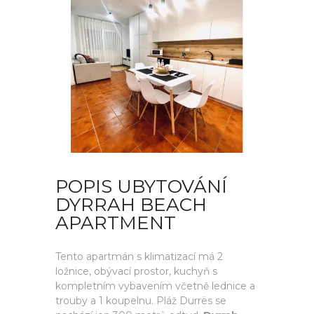
POPIS UBYTOVÁNÍ
DYRRAH BEACH
APARTMENT
Tento apartmán s klimatizací má 2
ložnice, obývací prostor, kuchyň s
kompletním vybavením včetně lednice a
trouby a 1 koupelnu. Pláž Durrës se