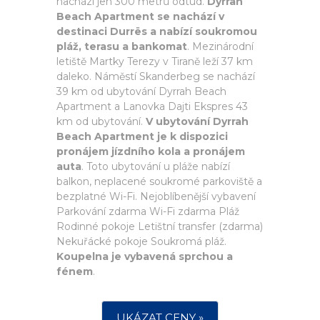
nachází jen 300 metrů odtud.
Dyrrah
Beach Apartment se nachází v
destinaci Durrës a nabízí soukromou
pláž, terasu a bankomat
. Mezinárodní
letiště Martky Terezy v Tiraně leží 37 km
daleko. Náměstí Skanderbeg se nachází
39 km od ubytování Dyrrah Beach
Apartment a Lanovka Dajti Ekspres 43
km od ubytování.
V ubytování Dyrrah
Beach Apartment je k dispozici
pronájem jízdního kola a pronájem
auta
. Toto ubytování u pláže nabízí
balkon, neplacené soukromé parkoviště a
bezplatné Wi-Fi. Nejoblíbenější vybavení
Parkování zdarma Wi-Fi zdarma Pláž
Rodinné pokoje Letištní transfer (zdarma)
Nekuřácké pokoje Soukromá pláž.
Koupelna je vybavená sprchou a
fénem
.
UKÁZAT CENY »