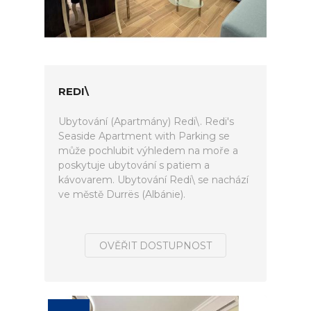
REDI\
Ubytování (Apartmány) Redi\. Redi's
Seaside Apartment with Parking se
může pochlubit výhledem na moře a
poskytuje ubytování s patiem a
kávovarem. Ubytování Redi\ se nachází
ve městě Durrës (Albánie).
OVĚŘIT DOSTUPNOST