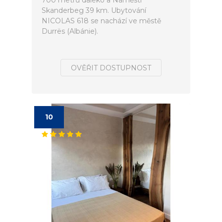
700 metrů daleko a Náměstí
Skanderbeg 39 km. Ubytování
NICOLAS 618 se nachází ve městě
Durrës (Albánie).
OVĚŘIT DOSTUPNOST
10