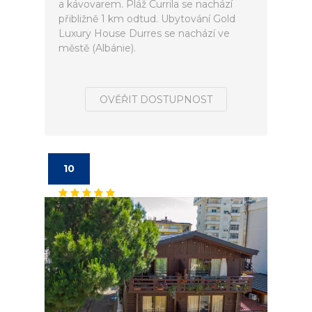
a kávovarem. Pláž Currila se nachází
přibližně 1 km odtud. Ubytování Gold
Luxury House Durres se nachází ve
městě (Albánie).
OVĚŘIT DOSTUPNOST
10