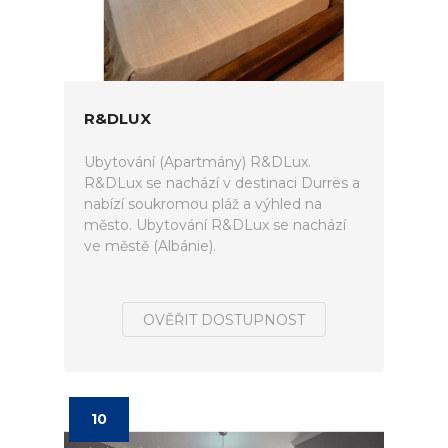
R&DLUX
Ubytování (Apartmány) R&DLux.
R&DLux se nachází v destinaci Durrës a
nabízí soukromou pláž a výhled na
město. Ubytování R&DLux se nachází
ve městě (Albánie).
OVĚŘIT DOSTUPNOST
10