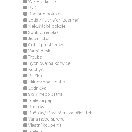
Wi- Fi zdarma
Pláž
Rodinné pokoje
Letištní transfer (zdarma)
Nekuřácké pokoje
Soukromá pláž
Jídelní stůl
Čisticí prostředky
Varná deska
Trouba
Rychlovarná konvice
Kuchyň
Pračka
Mikrovlnná trouba
Lednička
Skříň nebo šatna
Toaletní papír
Ručníky
Ručníky/ Povlečení za příplatek
Vana nebo sprcha
Vlastní koupelna
Toaleta