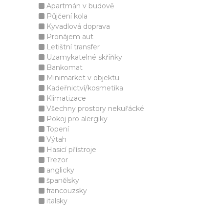
Apartmán v budově
Půjčení kola
Kyvadlová doprava
Pronájem aut
Letištní transfer
Uzamykatelné skříňky
Bankomat
Minimarket v objektu
Kadeřnictví/kosmetika
Klimatizace
Všechny prostory nekuřácké
Pokoj pro alergiky
Topení
Výtah
Hasicí přístroje
Trezor
anglicky
španělsky
francouzsky
italsky