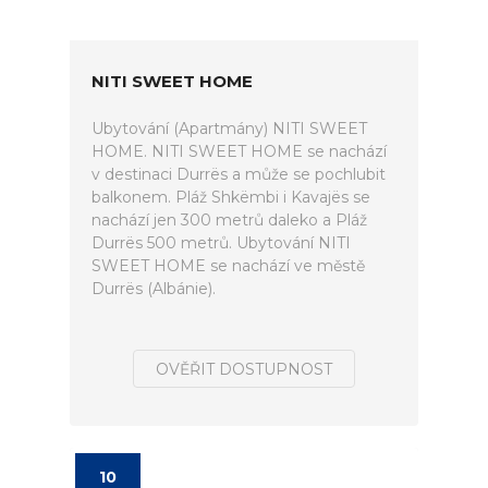
NITI SWEET HOME
Ubytování (Apartmány) NITI SWEET
HOME. NITI SWEET HOME se nachází
v destinaci Durrës a může se pochlubit
balkonem. Pláž Shkëmbi i Kavajës se
nachází jen 300 metrů daleko a Pláž
Durrës 500 metrů. Ubytování NITI
SWEET HOME se nachází ve městě
Durrës (Albánie).
OVĚŘIT DOSTUPNOST
10