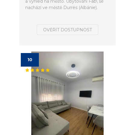
a výhled na město. Ubytování Fab\ se
nachází ve městě Durrës (Albánie).
OVĚŘIT DOSTUPNOST
10