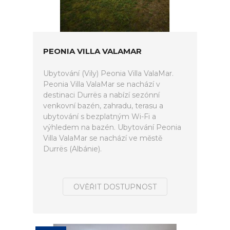
PEONIA VILLA VALAMAR
Ubytování (Vily) Peonia Villa ValaMar.
Peonia Villa ValaMar se nachází v
destinaci Durrës a nabízí sezónní
venkovní bazén, zahradu, terasu a
ubytování s bezplatným Wi-Fi a
výhledem na bazén. Ubytování Peonia
Villa ValaMar se nachází ve městě
Durrës (Albánie).
OVĚŘIT DOSTUPNOST