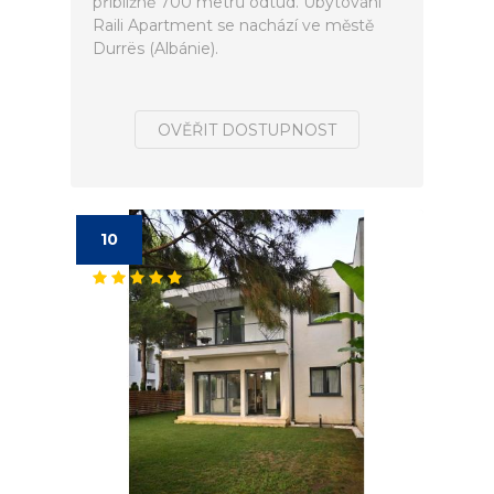
přibližně 700 metrů odtud. Ubytování
Raili Apartment se nachází ve městě
Durrës (Albánie).
OVĚŘIT DOSTUPNOST
10