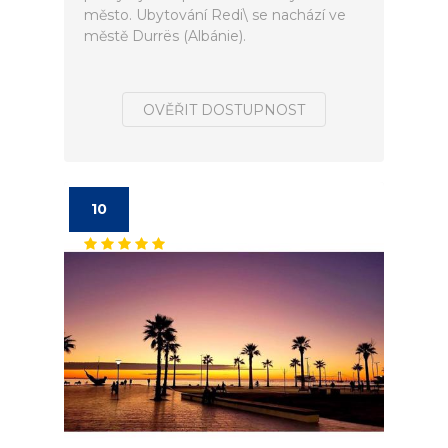
město. Ubytování Redi\ se nachází ve
městě Durrës (Albánie).
OVĚŘIT DOSTUPNOST
10