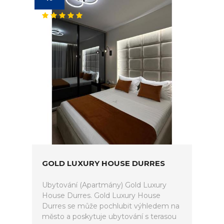
GOLD LUXURY HOUSE DURRES
Ubytování (Apartmány) Gold Luxury
House Durres. Gold Luxury House
Durres se může pochlubit výhledem na
město a poskytuje ubytování s terasou