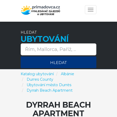
Toggle
navigation
HLEDAT
UBYTOVÁNÍ
HLEDAT
Katalog ubytování
Albánie
Durres County
Ubytování město Durrës
Dyrrah Beach Apartment
DYRRAH BEACH
APARTMENT