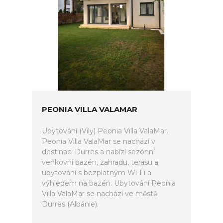
PEONIA VILLA VALAMAR
Ubytování (Vily) Peonia Villa ValaMar.
Peonia Villa ValaMar se nachází v
destinaci Durrës a nabízí sezónní
venkovní bazén, zahradu, terasu a
ubytování s bezplatným Wi-Fi a
výhledem na bazén. Ubytování Peonia
Villa ValaMar se nachází ve městě
Durrës (Albánie).