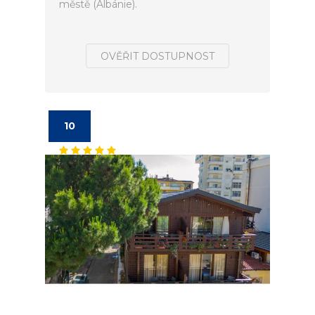
městě (Albánie).
OVĚŘIT DOSTUPNOST
10