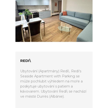
REDI\
Ubytování (Apartmány) Redi\. Redi's
Seaside Apartment with Parking se
může pochlubit výhledem na moře a
poskytuje ubytování s patiem a
kávovarem. Ubytování Redi\ se nachází
ve městě Durrës (Albánie).