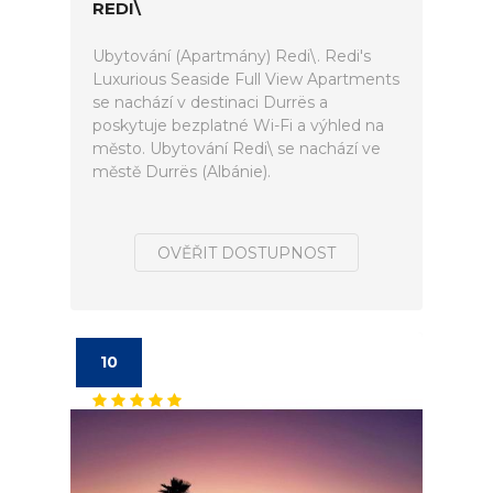
REDI\
Ubytování (Apartmány) Redi\. Redi's
Luxurious Seaside Full View Apartments
se nachází v destinaci Durrës a
poskytuje bezplatné Wi-Fi a výhled na
město. Ubytování Redi\ se nachází ve
městě Durrës (Albánie).
OVĚŘIT DOSTUPNOST
10