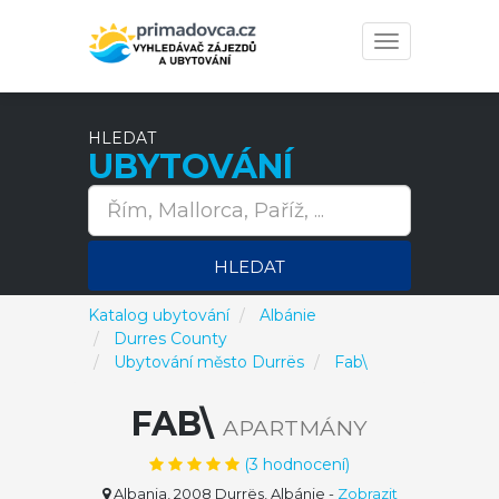
Toggle
navigation
HLEDAT
UBYTOVÁNÍ
HLEDAT
Katalog ubytování
Albánie
Durres County
Ubytování město Durrës
Fab\
FAB\
APARTMÁNY
(
3
hodnocení)
Albania, 2008 Durrës, Albánie
-
Zobrazit