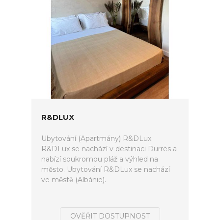
R&DLUX
Ubytování (Apartmány) R&DLux.
R&DLux se nachází v destinaci Durrës a
nabízí soukromou pláž a výhled na
město. Ubytování R&DLux se nachází
ve městě (Albánie).
OVĚŘIT DOSTUPNOST