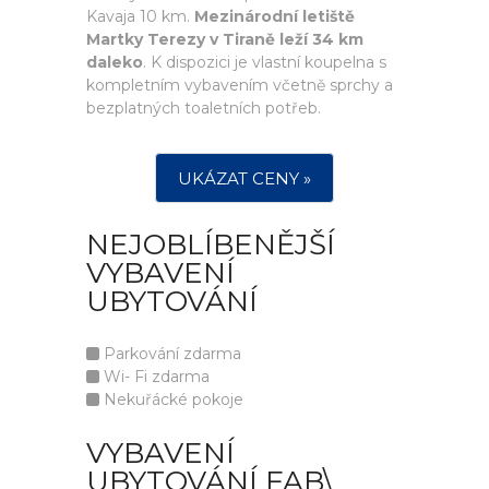
Kavaja 10 km.
Mezinárodní letiště
Martky Terezy v Tiraně leží 34 km
daleko
. K dispozici je vlastní koupelna s
kompletním vybavením včetně sprchy a
bezplatných toaletních potřeb.
UKÁZAT CENY »
NEJOBLÍBENĚJŠÍ
VYBAVENÍ
UBYTOVÁNÍ
Parkování zdarma
Wi- Fi zdarma
Nekuřácké pokoje
VYBAVENÍ
UBYTOVÁNÍ FAB\