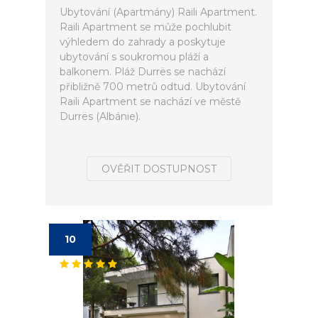
Ubytování (Apartmány) Raili Apartment.
Raili Apartment se může pochlubit
výhledem do zahrady a poskytuje
ubytování s soukromou pláží a
balkonem. Pláž Durrës se nachází
přibližně 700 metrů odtud. Ubytování
Raili Apartment se nachází ve městě
Durrës (Albánie).
OVĚŘIT DOSTUPNOST
10