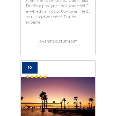
Apartments se nachází v destinaci
Durrës a poskytuje bezplatné Wi-Fi
a výhled na město. Ubytování Redi\
se nachází ve městě Durrës
(Albánie).
OVĚŘIT DOSTUPNOST
10