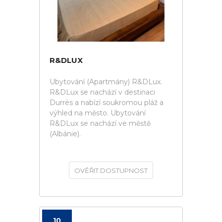
R&DLUX
Ubytování (Apartmány) R&DLux.
R&DLux se nachází v destinaci
Durrës a nabízí soukromou pláž a
výhled na město. Ubytování
R&DLux se nachází ve městě
(Albánie).
OVĚŘIT DOSTUPNOST
10