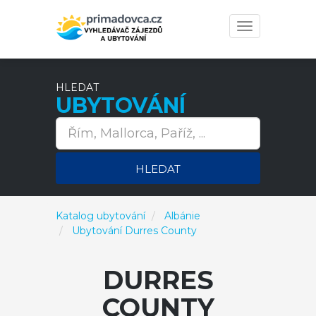
Toggle
navigation
HLEDAT
UBYTOVÁNÍ
HLEDAT
Katalog ubytování
Albánie
Ubytování Durres County
DURRES
COUNTY