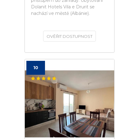
přístupem do zahrady. Ubytování
Dolanit Hotels Vila e Drurit se
nachází ve městě (Albánie).
OVĚŘIT DOSTUPNOST
10