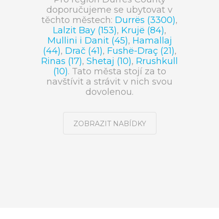
doporučujeme se ubytovat v
těchto městech:
Durrës (3300)
,
Lalzit Bay (153)
,
Krujë (84)
,
Mullini i Danit (45)
,
Hamallaj
(44)
,
Drač (41)
,
Fushë-Draç (21)
,
Rinas (17)
,
Shetaj (10)
,
Rrushkull
(10)
. Tato města stojí za to
navštívit a strávit v nich svou
dovolenou.
ZOBRAZIT NABÍDKY