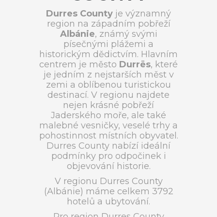
Durres County
je významný
region na západním pobřeží
Albánie
, známý svými
písečnými plážemi a
historickým dědictvím. Hlavním
centrem je město
Durrës
, které
je jedním z nejstarších měst v
zemi a oblíbenou turistickou
destinací. V regionu najdete
nejen krásné pobřeží
Jaderského moře, ale také
malebné vesničky, veselé trhy a
pohostinnost místních obyvatel.
Durres County nabízí ideální
podmínky pro odpočinek i
objevování historie.
V regionu Durres County
(Albánie) máme celkem 3792
hotelů a ubytování.
Pro region Durres County