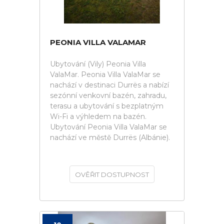
PEONIA VILLA VALAMAR
Ubytování (Vily) Peonia Villa
ValaMar. Peonia Villa ValaMar se
nachází v destinaci Durrës a nabízí
sezónní venkovní bazén, zahradu,
terasu a ubytování s bezplatným
Wi-Fi a výhledem na bazén.
Ubytování Peonia Villa ValaMar se
nachází ve městě Durrës (Albánie).
OVĚŘIT DOSTUPNOST