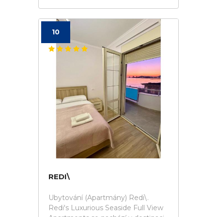
10
REDI\
Ubytování (Apartmány) Redi\.
Redi's Luxurious Seaside Full View