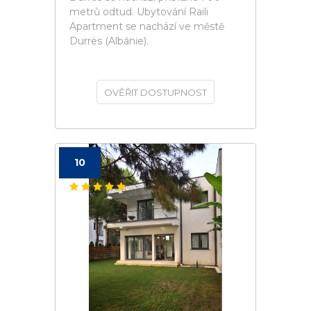
metrů odtud. Ubytování Raili
Apartment se nachází ve městě
Durrës (Albánie).
OVĚŘIT DOSTUPNOST
10