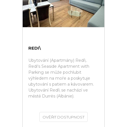
REDI\
Ubytování (Apartmány) Redi\.
Redi's Seaside Apartment with
Parking se může pochlubit
výhledem na moře a poskytuje
ubytování s patiem a kávovarem.
Ubytování Redi\ se nachází ve
městě Durrës (Albánie).
OVĚŘIT DOSTUPNOST