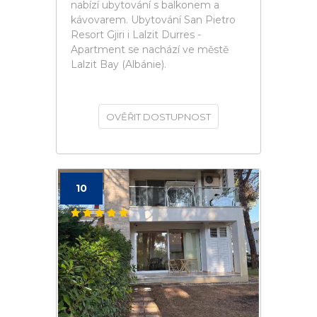
nabízí ubytování s balkonem a
kávovarem. Ubytování San Pietro
Resort Gjiri i Lalzit Durres -
Apartment se nachází ve městě
Lalzit Bay (Albánie).
OVĚŘIT DOSTUPNOST
10