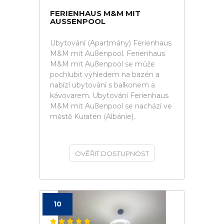
FERIENHAUS M&M MIT
AUSSENPOOL
Ubytování (Apartmány) Ferienhaus
M&M mit Außenpool. Ferienhaus
M&M mit Außenpool se může
pochlubit výhledem na bazén a
nabízí ubytování s balkonem a
kávovarem. Ubytování Ferienhaus
M&M mit Außenpool se nachází ve
městě Kuratën (Albánie).
OVĚŘIT DOSTUPNOST
10