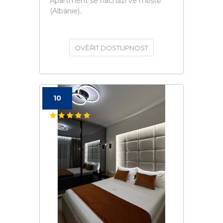
Apartment se nachází ve městě
(Albánie).
OVĚŘIT DOSTUPNOST
10