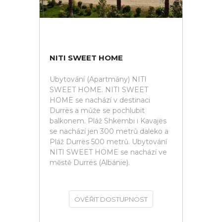
NITI SWEET HOME
Ubytování (Apartmány) NITI
SWEET HOME. NITI SWEET
HOME se nachází v destinaci
Durrës a může se pochlubit
balkonem. Pláž Shkëmbi i Kavajës
se nachází jen 300 metrů daleko a
Pláž Durrës 500 metrů. Ubytování
NITI SWEET HOME se nachází ve
městě Durrës (Albánie).
OVĚŘIT DOSTUPNOST