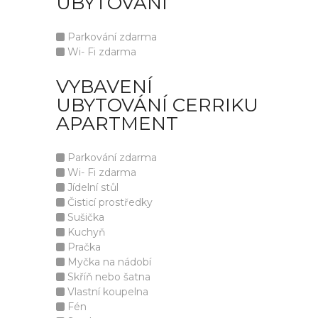
UBYTOVÁNÍ
Parkování zdarma
Wi- Fi zdarma
VYBAVENÍ
UBYTOVÁNÍ CERRIKU
APARTMENT
Parkování zdarma
Wi- Fi zdarma
Jídelní stůl
Čisticí prostředky
Sušička
Kuchyň
Pračka
Myčka na nádobí
Skříň nebo šatna
Vlastní koupelna
Fén