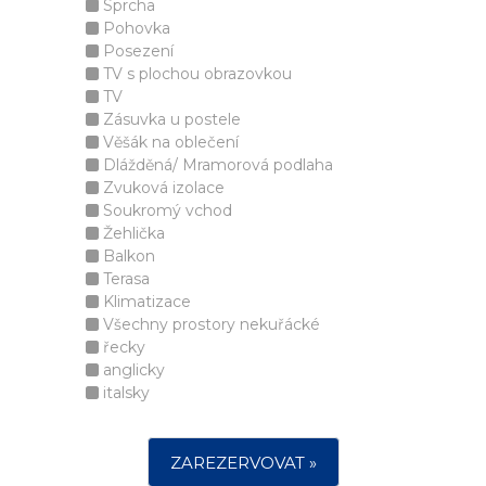
Sprcha
Pohovka
Posezení
TV s plochou obrazovkou
TV
Zásuvka u postele
Věšák na oblečení
Dlážděná/ Mramorová podlaha
Zvuková izolace
Soukromý vchod
Žehlička
Balkon
Terasa
Klimatizace
Všechny prostory nekuřácké
řecky
anglicky
italsky
ZAREZERVOVAT »