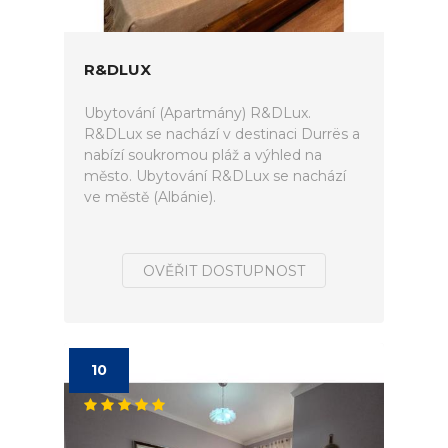
R&DLUX
Ubytování (Apartmány) R&DLux.
R&DLux se nachází v destinaci Durrës a
nabízí soukromou pláž a výhled na
město. Ubytování R&DLux se nachází
ve městě (Albánie).
OVĚŘIT DOSTUPNOST
10