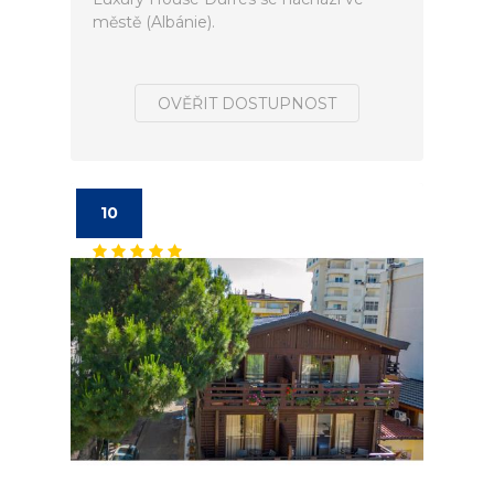
městě (Albánie).
OVĚŘIT DOSTUPNOST
10