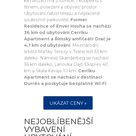
klimatizací má 2 ložnice, 1 koupelnu s
fénem, posezení a obývací prostor.
Ubytování nabízí terasu a neplacené
soukromé parkoviště.
Former
Residence of Enver Hoxha se nachází
36 km od ubytování Cerriku
Apartment a Římský amfiteátr Drač je
4,1 km od ubytování
. Mezinárodní
letiště Martky Terezy v Tiraně leží 33 km
daleko. Náměstí Skanderbeg se nachází
36 km daleko, Lanovka Dajti Ekspres 40
km a Skála Kavaja 10 km.
Cerriku
Apartment se nachází v destinaci
Durrës a poskytuje bezplatné Wi-Fi
.
UKÁZAT CENY »
NEJOBLÍBENĚJŠÍ
VYBAVENÍ