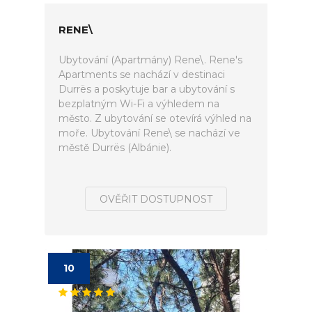
RENE\
Ubytování (Apartmány) Rene\. Rene's
Apartments se nachází v destinaci
Durrës a poskytuje bar a ubytování s
bezplatným Wi-Fi a výhledem na
město. Z ubytování se otevírá výhled na
moře. Ubytování Rene\ se nachází ve
městě Durrës (Albánie).
OVĚŘIT DOSTUPNOST
10