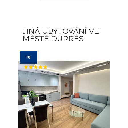
JINÁ UBYTOVÁNÍ VE
MĚSTĚ DURRËS
10