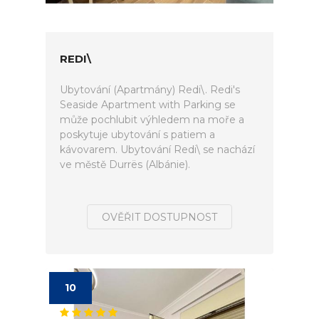
REDI\
Ubytování (Apartmány) Redi\. Redi's
Seaside Apartment with Parking se
může pochlubit výhledem na moře a
poskytuje ubytování s patiem a
kávovarem. Ubytování Redi\ se nachází
ve městě Durrës (Albánie).
OVĚŘIT DOSTUPNOST
10