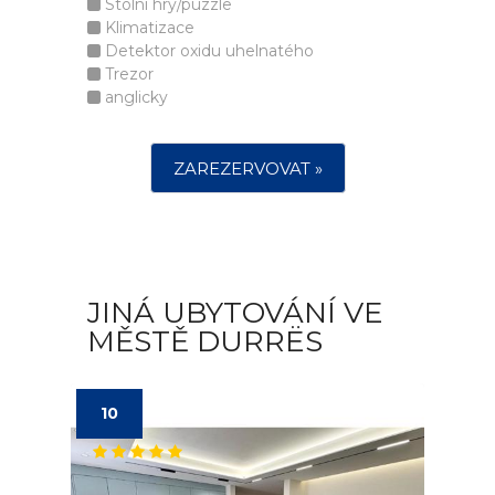
Stolní hry/puzzle
Klimatizace
Detektor oxidu uhelnatého
Trezor
anglicky
ZAREZERVOVAT »
JINÁ UBYTOVÁNÍ VE
MĚSTĚ DURRËS
10