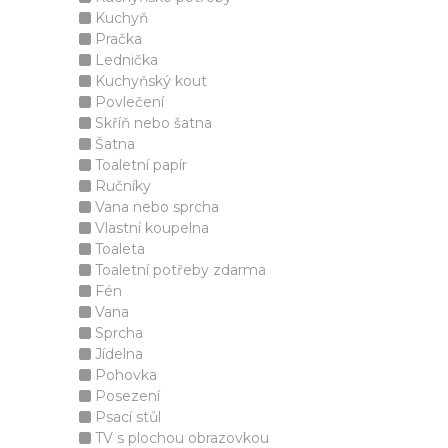
Kuchyň
Pračka
Lednička
Kuchyňský kout
Povlečení
Skříň nebo šatna
Šatna
Toaletní papír
Ručníky
Vana nebo sprcha
Vlastní koupelna
Toaleta
Toaletní potřeby zdarma
Fén
Vana
Sprcha
Jídelna
Pohovka
Posezení
Psací stůl
TV s plochou obrazovkou