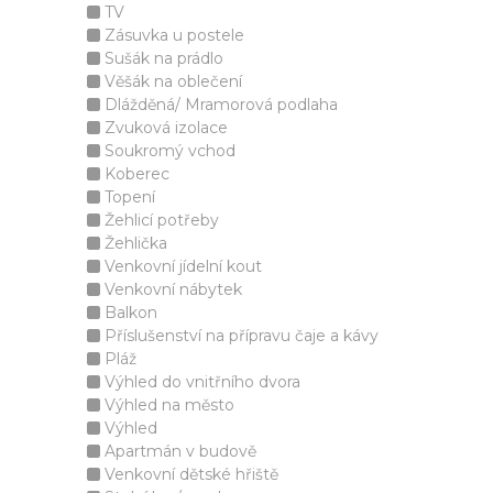
TV
Zásuvka u postele
Sušák na prádlo
Věšák na oblečení
Dlážděná/ Mramorová podlaha
Zvuková izolace
Soukromý vchod
Koberec
Topení
Žehlicí potřeby
Žehlička
Venkovní jídelní kout
Venkovní nábytek
Balkon
Příslušenství na přípravu čaje a kávy
Pláž
Výhled do vnitřního dvora
Výhled na město
Výhled
Apartmán v budově
Venkovní dětské hřiště