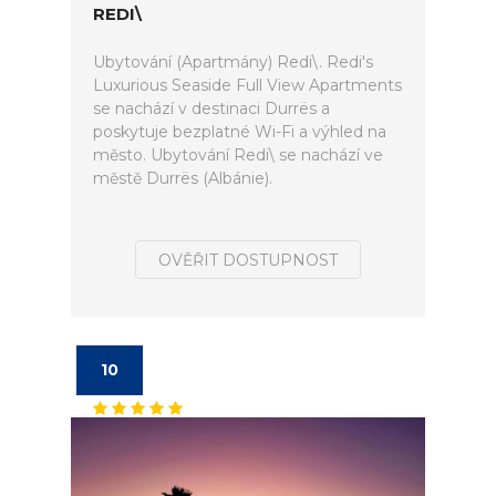
REDI\
Ubytování (Apartmány) Redi\. Redi's
Luxurious Seaside Full View Apartments
se nachází v destinaci Durrës a
poskytuje bezplatné Wi-Fi a výhled na
město. Ubytování Redi\ se nachází ve
městě Durrës (Albánie).
OVĚŘIT DOSTUPNOST
10