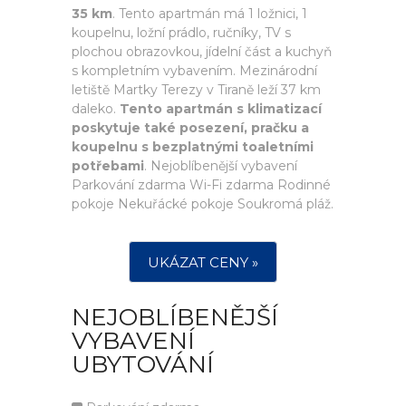
35 km
. Tento apartmán má 1 ložnici, 1
koupelnu, ložní prádlo, ručníky, TV s
plochou obrazovkou, jídelní část a kuchyň
s kompletním vybavením. Mezinárodní
letiště Martky Terezy v Tiraně leží 37 km
daleko.
Tento apartmán s klimatizací
poskytuje také posezení, pračku a
koupelnu s bezplatnými toaletními
potřebami
. Nejoblíbenější vybavení
Parkování zdarma Wi-Fi zdarma Rodinné
pokoje Nekuřácké pokoje Soukromá pláž.
UKÁZAT CENY »
NEJOBLÍBENĚJŠÍ
VYBAVENÍ
UBYTOVÁNÍ