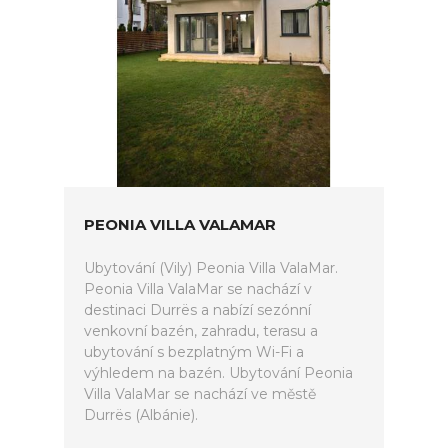
PEONIA VILLA VALAMAR
Ubytování (Vily) Peonia Villa ValaMar.
Peonia Villa ValaMar se nachází v
destinaci Durrës a nabízí sezónní
venkovní bazén, zahradu, terasu a
ubytování s bezplatným Wi-Fi a
výhledem na bazén. Ubytování Peonia
Villa ValaMar se nachází ve městě
Durrës (Albánie).