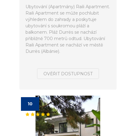
Ubytování (Apartmány) Raili Apartment.
Raili Apartment se může pochlubit
výhledem do zahrady a poskytuje
ubytování s soukromou pláží a
balkonem. Pláž Durrës se nachází
přibližně 700 metrů odtud. Ubytování
Raili Apartment se nachází ve městě
Durrës (Albánie).
OVĚŘIT DOSTUPNOST
10