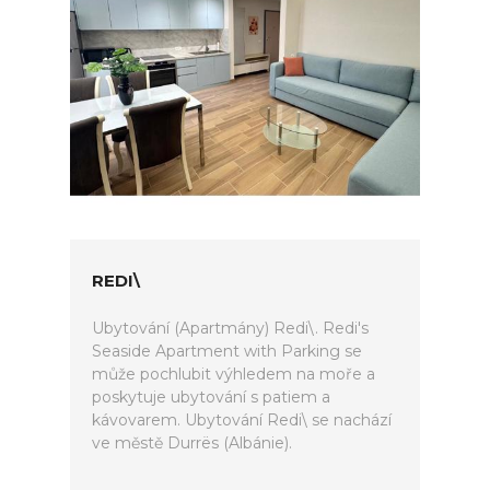
REDI\
Ubytování (Apartmány) Redi\. Redi's
Seaside Apartment with Parking se
může pochlubit výhledem na moře a
poskytuje ubytování s patiem a
kávovarem. Ubytování Redi\ se nachází
ve městě Durrës (Albánie).