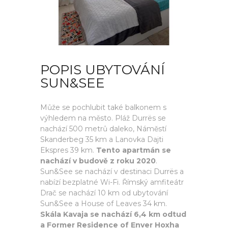
POPIS UBYTOVÁNÍ
SUN&SEE
Může se pochlubit také balkonem s
výhledem na město. Pláž Durrës se
nachází 500 metrů daleko, Náměstí
Skanderbeg 35 km a Lanovka Dajti
Ekspres 39 km.
Tento apartmán se
nachází v budově z roku 2020
.
Sun&See se nachází v destinaci Durrës a
nabízí bezplatné Wi-Fi. Římský amfiteátr
Drač se nachází 10 km od ubytování
Sun&See a House of Leaves 34 km.
Skála Kavaja se nachází 6,4 km odtud
a Former Residence of Enver Hoxha