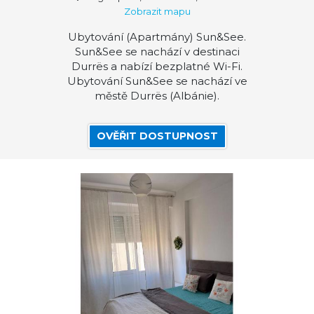
Zobrazit mapu
Ubytování (Apartmány) Sun&See.
Sun&See se nachází v destinaci
Durrës a nabízí bezplatné Wi-Fi.
Ubytování Sun&See se nachází ve
městě Durrës (Albánie).
OVĚŘIT DOSTUPNOST