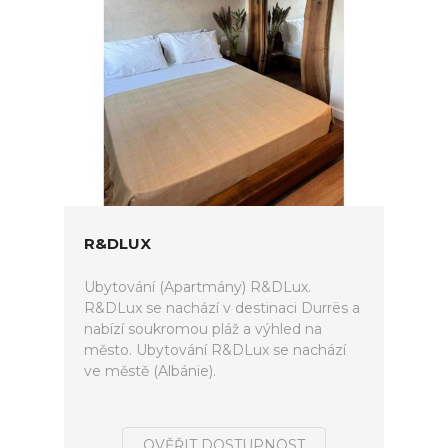
R&DLUX
Ubytování (Apartmány) R&DLux.
R&DLux se nachází v destinaci Durrës a
nabízí soukromou pláž a výhled na
město. Ubytování R&DLux se nachází
ve městě (Albánie).
OVĚŘIT DOSTUPNOST