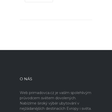
O NÁS
Web primadovca.cz je vaším spolehlivým
průvodcem světem dovolených.
Nabízíme široký výběr ubytování v
nejžádanějších destinacích Evropy i světa.