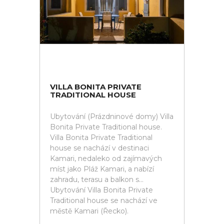
VILLA BONITA PRIVATE
TRADITIONAL HOUSE
Ubytování (Prázdninové domy) Villa
Bonita Private Traditional house.
Villa Bonita Private Traditional
house se nachází v destinaci
Kamari, nedaleko od zajímavých
míst jako Pláž Kamari, a nabízí
zahradu, terasu a balkon s...
Ubytování Villa Bonita Private
Traditional house se nachází ve
městě Kamari (Řecko).