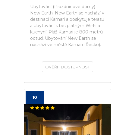
Ubytování (Prázdninové domy)
New Earth. New Earth se nachází v
destinaci Kamari a poskytuje terasu
a ubytování s bezplatným Wi-Fi a
kuchyní. Pláž Kamari je 800 metrů
odtud. Ubytování New Earth se
nachází ve městě Kamari (Řecko).
OVĚŘIT DOSTUPNOST
10