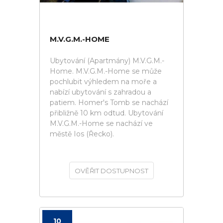
M.V.G.M.-HOME
Ubytování (Apartmány) M.V.G.M.-
Home. M.V.G.M.-Home se může
pochlubit výhledem na moře a
nabízí ubytování s zahradou a
patiem. Homer's Tomb se nachází
přibližně 10 km odtud. Ubytování
M.V.G.M.-Home se nachází ve
městě Ios (Řecko).
OVĚŘIT DOSTUPNOST
10