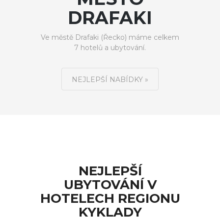
DRAFAKI
Ve městě Drafaki (Řecko) máme celkem
7 hotelů a ubytování.
NEJLEPŠÍ NABÍDKY »
NEJLEPŠÍ
UBYTOVÁNÍ V
HOTELECH REGIONU
KYKLADY