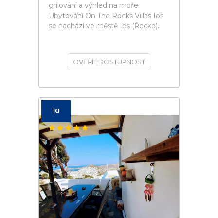
grilování a výhled na moře.
Ubytování On The Rocks Villas Ios
se nachází ve městě Ios (Řecko).
OVĚŘIT DOSTUPNOST
10