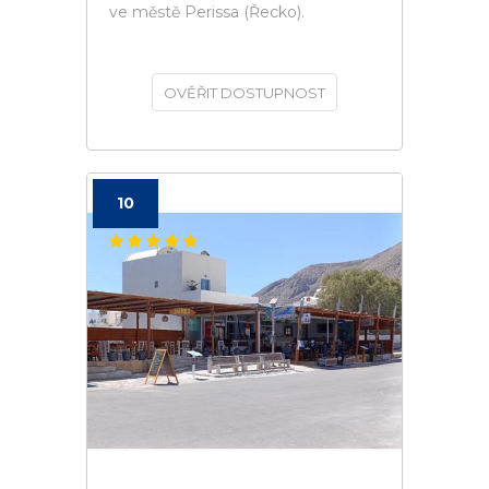
ve městě Perissa (Řecko).
OVĚŘIT DOSTUPNOST
10