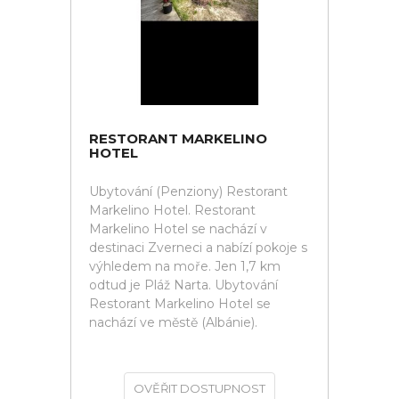
RESTORANT MARKELINO
HOTEL
Ubytování (Penziony) Restorant
Markelino Hotel. Restorant
Markelino Hotel se nachází v
destinaci Zverneci a nabízí pokoje s
výhledem na moře. Jen 1,7 km
odtud je Pláž Narta. Ubytování
Restorant Markelino Hotel se
nachází ve městě (Albánie).
OVĚŘIT DOSTUPNOST