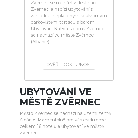
Zvernec se nachází v destinaci
Zverneci a nabízí ubytování s
zahradou, neplaceným soukromým
parkovištěm, terasou a barem.
Ubytování Natyra Rooms Zvernec
se nachází ve městě Zvërnec
(Albánie).
OVĚŘIT DOSTUPNOST
UBYTOVÁNÍ VE
MĚSTĚ ZVËRNEC
Město Zvërnec se nachází na území země
Albánie. Momentálně pro vás evidujeme
celkem 16 hotelů a ubytování ve městě
Zvërnec.