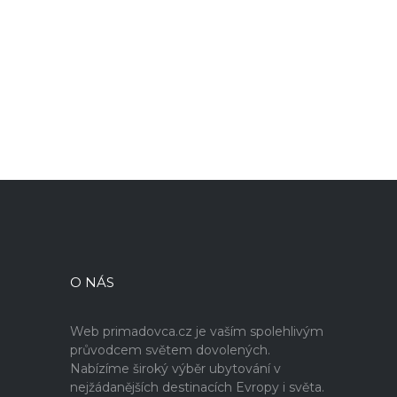
O NÁS
Web primadovca.cz je vaším spolehlivým
průvodcem světem dovolených.
Nabízíme široký výběr ubytování v
nejžádanějších destinacích Evropy i světa.