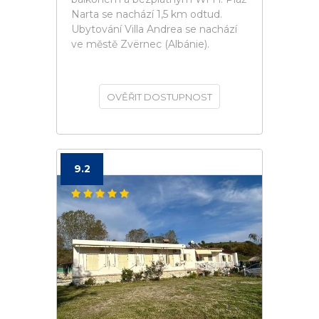
Narta se nachází 1,5 km odtud.
Ubytování Villa Andrea se nachází
ve městě Zvërnec (Albánie).
OVĚŘIT DOSTUPNOST
9.2