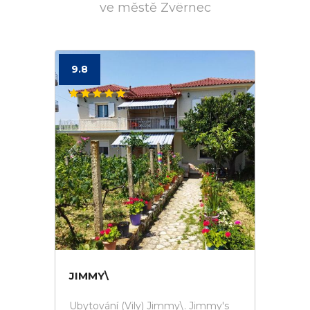
ve městě Zvërnec
9.8
JIMMY\
Ubytování (Vily) Jimmy\. Jimmy's