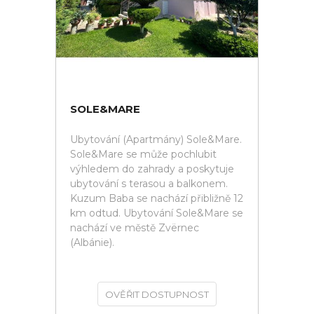
SOLE&MARE
Ubytování (Apartmány) Sole&Mare.
Sole&Mare se může pochlubit
výhledem do zahrady a poskytuje
ubytování s terasou a balkonem.
Kuzum Baba se nachází přibližně 12
km odtud. Ubytování Sole&Mare se
nachází ve městě Zvërnec
(Albánie).
OVĚŘIT DOSTUPNOST