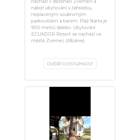
nachází v destinaci Zverneci a
nabízí ubytování s zahradou,
neplaceným soukromým
parkovištěm a barem. Pláž Narta je
900 metrů daleko. Ubytování
ECUADOR Resort se nachází ve
městě Zvërnec (Albánie).
OVĚŘIT DOSTUPNOST