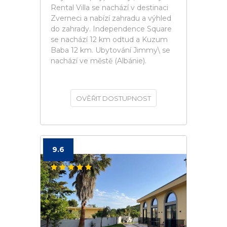
Rental Villa se nachází v destinaci
Zverneci a nabízí zahradu a výhled
do zahrady. Independence Square
se nachází 12 km odtud a Kuzum
Baba 12 km. Ubytování Jimmy\ se
nachází ve městě (Albánie).
OVĚŘIT DOSTUPNOST
9.6