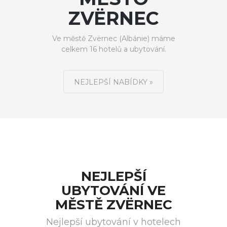
ZVËRNEC
Ve městě Zvërnec (Albánie) máme
celkem 16 hotelů a ubytování.
NEJLEPŠÍ NABÍDKY »
NEJLEPŠÍ
UBYTOVÁNÍ VE
MĚSTĚ ZVËRNEC
Nejlepší ubytování v hotelech