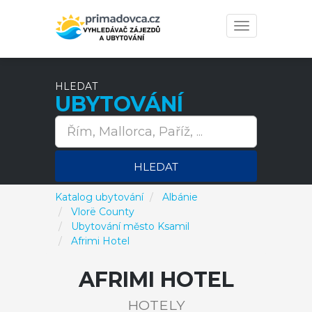
Toggle
navigation
HLEDAT
UBYTOVÁNÍ
HLEDAT
Katalog ubytování
Albánie
Vlorë County
Ubytování město Ksamil
Afrimi Hotel
AFRIMI HOTEL
HOTELY