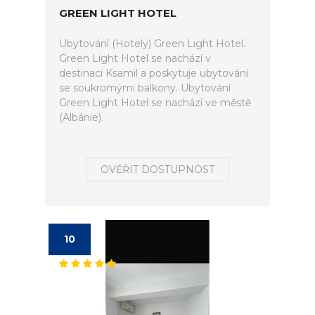
GREEN LIGHT HOTEL
Ubytování (Hotely) Green Light Hotel.
Green Light Hotel se nachází v
destinaci Ksamil a poskytuje ubytování
se soukromými balkony. Ubytování
Green Light Hotel se nachází ve městě
(Albánie).
OVĚŘIT DOSTUPNOST
10