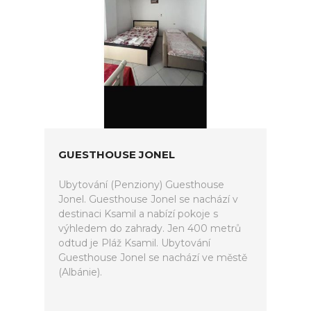
GUESTHOUSE JONEL
Ubytování (Penziony) Guesthouse
Jonel. Guesthouse Jonel se nachází v
destinaci Ksamil a nabízí pokoje s
výhledem do zahrady. Jen 400 metrů
odtud je Pláž Ksamil. Ubytování
Guesthouse Jonel se nachází ve městě
(Albánie).