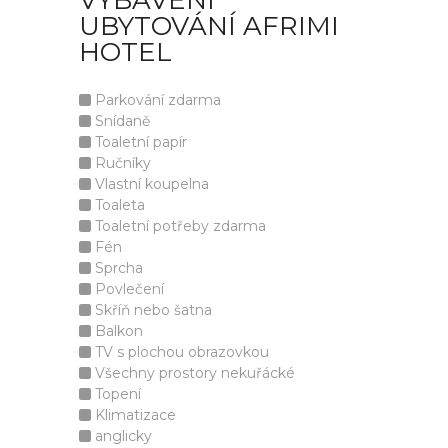
VYBAVENÍ
UBYTOVÁNÍ AFRIMI
HOTEL
Parkování zdarma
Snídaně
Toaletní papír
Ručníky
Vlastní koupelna
Toaleta
Toaletní potřeby zdarma
Fén
Sprcha
Povlečení
Skříň nebo šatna
Balkon
TV s plochou obrazovkou
Všechny prostory nekuřácké
Topení
Klimatizace
anglicky