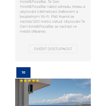
Hotel&PizzaBar. Te Geri
Hotel&PizzaBar nabízí zahradu, terasu a
ubytování s klimatizací, balkonem a
bezplatným Wi-Fi. Pláž Ksamil se
nachází 500 metrů odtud. Ubytování Te
Geri Hotel&PizzaBar se nachází ve
městě (Albánie).
OVĚŘIT DOSTUPNOST
10