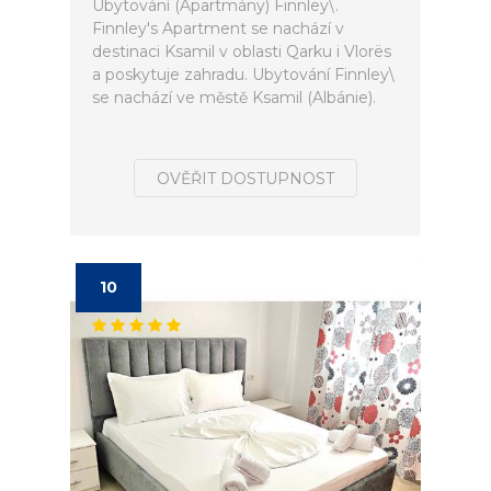
Ubytování (Apartmány) Finnley\.
Finnley's Apartment se nachází v
destinaci Ksamil v oblasti Qarku i Vlorës
a poskytuje zahradu. Ubytování Finnley\
se nachází ve městě Ksamil (Albánie).
OVĚŘIT DOSTUPNOST
10