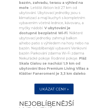
bazén, zahradu, terasu a výhled na
moře
. Letiště Aktion leží 27 km od
ubytování. Ubytovací jednotky jsou s
klimatizací a mají kuchyň s kompletním
vybavením včetně lednice, kávovaru, a
myčky nádobí.
V ubytování je
dostupné bezplatné Wi-Fi
. Některé
ubytovací jednotky zahrnují balkon
a/nebo patio s výhledem na hory nebo na
bazén. Nejoblíbenější vybavení Venkovní
bazén Parkování zdarma Wi-Fi zdarma
Nekuřácké pokoje Rodinné pokoje.
Pláž
Skala Gialou se nachází 1,9 km od
ubytování Boo Premium Living Villas a
Klášter Faneromeni je 3,3 km daleko
.
UKÁZAT CENY »
NEJOBLÍBENĚJŠÍ