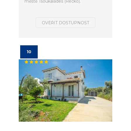
městě Tsoukalades (Řecko).
OVĚŘIT DOSTUPNOST
10