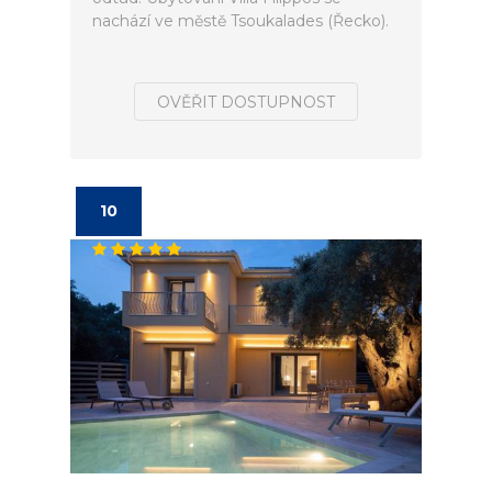
nachází ve městě Tsoukalades (Řecko).
OVĚŘIT DOSTUPNOST
10