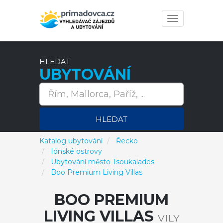
Toggle
navigation
HLEDAT
UBYTOVÁNÍ
HLEDAT
Katalog ubytování
Řecko
Iónské ostrovy
Ubytování město Tsoukalades
Boo Premium Living Villas
BOO PREMIUM
LIVING VILLAS
VILY