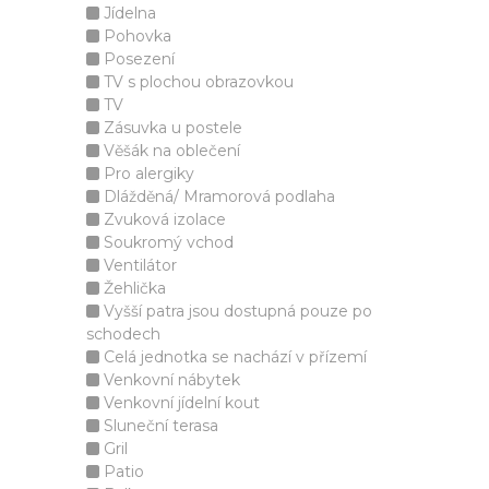
Jídelna
Pohovka
Posezení
TV s plochou obrazovkou
TV
Zásuvka u postele
Věšák na oblečení
Pro alergiky
Dlážděná/ Mramorová podlaha
Zvuková izolace
Soukromý vchod
Ventilátor
Žehlička
Vyšší patra jsou dostupná pouze po
schodech
Celá jednotka se nachází v přízemí
Venkovní nábytek
Venkovní jídelní kout
Sluneční terasa
Gril
Patio