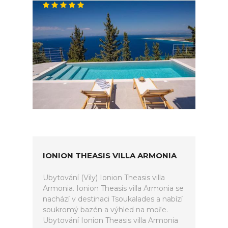
IONION THEASIS VILLA ARMONIA
Ubytování (Vily) Ionion Theasis villa
Armonia. Ionion Theasis villa Armonia se
nachází v destinaci Tsoukalades a nabízí
soukromý bazén a výhled na moře.
Ubytování Ionion Theasis villa Armonia