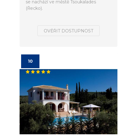
se nachází ve městě Tsoukalades
(Řecko).
OVĚŘIT DOSTUPNOST
10