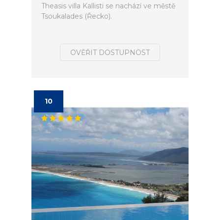
Theasis villa Kallisti se nachází ve městě
Tsoukalades (Řecko).
OVĚŘIT DOSTUPNOST
10