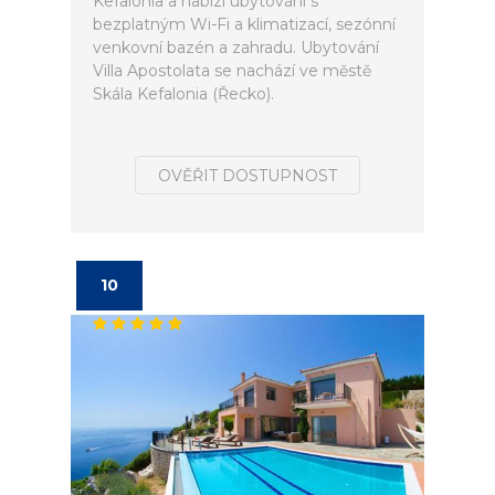
Kefalonia a nabízí ubytování s
bezplatným Wi-Fi a klimatizací, sezónní
venkovní bazén a zahradu. Ubytování
Villa Apostolata se nachází ve městě
Skála Kefalonia (Řecko).
OVĚŘIT DOSTUPNOST
10