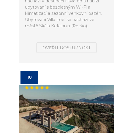
nachází v destinaci Fiskardo a nabízí
ubytování s bezplatným Wi-Fi a
klimatizací a sezónní venkovní bazén.
Ubytování Villa Loel se nachází ve
městě Skála Kefalonia (Řecko).
OVĚŘIT DOSTUPNOST
10