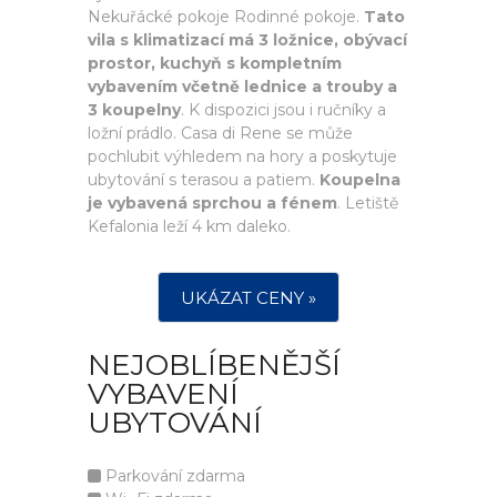
Nekuřácké pokoje Rodinné pokoje.
Tato
vila s klimatizací má 3 ložnice, obývací
prostor, kuchyň s kompletním
vybavením včetně lednice a trouby a
3 koupelny
. K dispozici jsou i ručníky a
ložní prádlo. Casa di Rene se může
pochlubit výhledem na hory a poskytuje
ubytování s terasou a patiem.
Koupelna
je vybavená sprchou a fénem
. Letiště
Kefalonia leží 4 km daleko.
UKÁZAT CENY »
NEJOBLÍBENĚJŠÍ
VYBAVENÍ
UBYTOVÁNÍ
Parkování zdarma