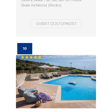
Bella a Skala 1 se nachází ve městě
Skála Kefalonia (Řecko).
OVĚŘIT DOSTUPNOST
10