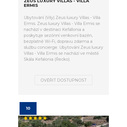
ZEUS LUXURY VILLAS - VILLA
ERMIS
Ubytování (Vily) Zeus luxury Villas - Villa
Ermis. Zeus luxury Villas - Villa Ermis se
nachází v destinaci Kefallonia a
poskytuje sezónní venkovní bazén,
bezplatné Wi-Fi, dopravu zdarma a
službu concierge. Ubytování Zeus luxury
Villas - Villa Ermis se nachází ve městě
Skála Kefalonia (Řecko).
OVĚŘIT DOSTUPNOST
10