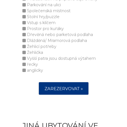
Parkování na ulici
Společenská místnost
Stolní hry/puzzle
Vstup s klíčem
Prostor pro kuřáky
Dřevěná nebo parketová podlaha
Dlážděná/ Mramorová podlaha
Žehlicí potřeby
Žehlička
Vyšší patra jsou dostupná výtahem
řecky
anglicky
ZAREZERVOVAT »
JINÁ UBYTOVÁNÍ VE