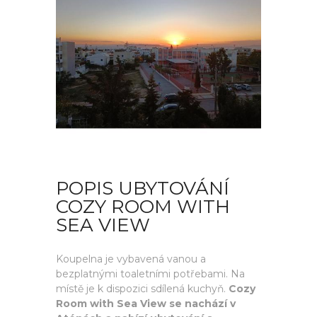
POPIS UBYTOVÁNÍ
COZY ROOM WITH
SEA VIEW
Koupelna je vybavená vanou a
bezplatnými toaletními potřebami. Na
místě je k dispozici sdílená kuchyň.
Cozy
Room with Sea View se nachází v