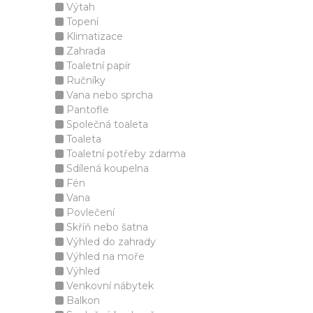
Výtah
Topení
Klimatizace
Zahrada
Toaletní papír
Ručníky
Vana nebo sprcha
Pantofle
Společná toaleta
Toaleta
Toaletní potřeby zdarma
Sdílená koupelna
Fén
Vana
Povlečení
Skříň nebo šatna
Výhled do zahrady
Výhled na moře
Výhled
Venkovní nábytek
Balkon