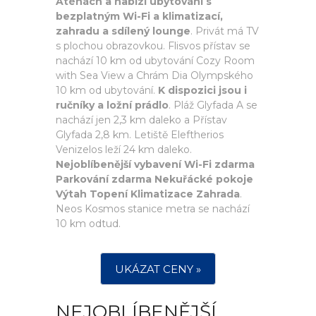
Aténách a nabízí ubytování s
bezplatným Wi-Fi a klimatizací,
zahradu a sdílený lounge
. Privát má TV
s plochou obrazovkou. Flisvos přístav se
nachází 10 km od ubytování Cozy Room
with Sea View a Chrám Dia Olympského
10 km od ubytování.
K dispozici jsou i
ručníky a ložní prádlo
. Pláž Glyfada A se
nachází jen 2,3 km daleko a Přístav
Glyfada 2,8 km. Letiště Eleftherios
Venizelos leží 24 km daleko.
Nejoblíbenější vybavení Wi-Fi zdarma
Parkování zdarma Nekuřácké pokoje
Výtah Topení Klimatizace Zahrada
.
Neos Kosmos stanice metra se nachází
10 km odtud.
UKÁZAT CENY »
NEJOBLÍBENĚJŠÍ