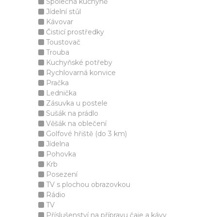
Společná kuchyně
Jídelní stůl
Kávovar
Čisticí prostředky
Toustovač
Trouba
Kuchyňské potřeby
Rychlovarná konvice
Pračka
Lednička
Zásuvka u postele
Sušák na prádlo
Věšák na oblečení
Golfové hřiště (do 3 km)
Jídelna
Pohovka
Krb
Posezení
TV s plochou obrazovkou
Rádio
TV
Příslušenství na přípravu čaje a kávy