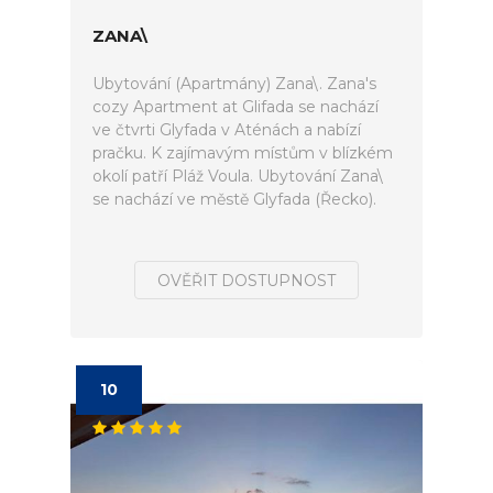
ZANA\
Ubytování (Apartmány) Zana\. Zana's
cozy Apartment at Glifada se nachází
ve čtvrti Glyfada v Aténách a nabízí
pračku. K zajímavým místům v blízkém
okolí patří Pláž Voula. Ubytování Zana\
se nachází ve městě Glyfada (Řecko).
OVĚŘIT DOSTUPNOST
10