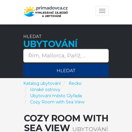
Toggle
navigation
HLEDAT
UBYTOVÁNÍ
HLEDAT
Katalog ubytování
Řecko
Iónské ostrovy
Ubytování město Glyfada
Cozy Room with Sea View
COZY ROOM WITH
SEA VIEW
UBYTOVÁNÍ