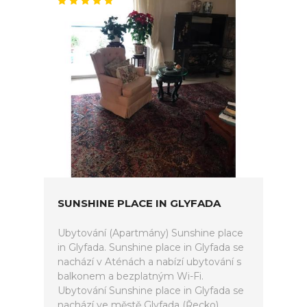
SUNSHINE PLACE IN GLYFADA
Ubytování (Apartmány) Sunshine place
in Glyfada. Sunshine place in Glyfada se
nachází v Aténách a nabízí ubytování s
balkonem a bezplatným Wi-Fi.
Ubytování Sunshine place in Glyfada se
nachází ve městě Glyfada (Řecko).