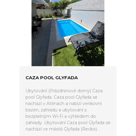
CAZA POOL GLYFADA
Ubytování (Prázdninové domy) Caza
pool Glyfada. Caza pool Glyfada se
nachází v Aténách a nabízí venkovní
bazén, zahradu a ubytování s
bezplatným Wi-Fi a výhledem do
zahrady. Ubytování Caza pool Glyfada se
nachází ve městě Glyfada (Řecko).