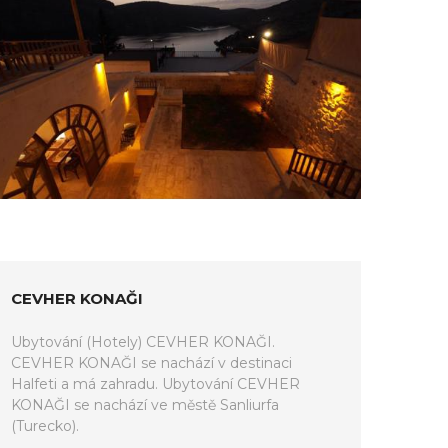
CEVHER KONAĞI
Ubytování (Hotely) CEVHER KONAĞI.
CEVHER KONAĞI se nachází v destinaci
Halfeti a má zahradu. Ubytování CEVHER
KONAĞI se nachází ve městě Sanliurfa
(Turecko).