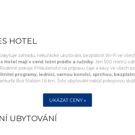
ES HOTEL
oskytuje zahradu, nekuřácké ubytování, bezplatné Wi-Fi ve všech 
Hotel mají v ceně ložní prádlo a ručníky
. Jen 500 metrů odtu
odinné pokoje Příslušenství na přípravu čaje a kávy ve všech po
itními programy, lednicí, varnou konvicí, sprchou, bezplatn
liurfa Bus Station 1,6 km. Toto ubytování nabízí pokojovou služ
UKÁZAT CENY »
NÍ UBYTOVÁNÍ