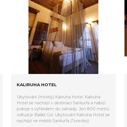
KALIRUHA HOTEL
Ubytování (Hotely) Kaliruha Hotel. Kaliruha
Hotel se nachází v destinaci Sanliurfa a nabízí
pokoje s výhledem do zahrady. Jen 800 metrů
odtud je Balikli Gol. Ubytování Kaliruha Hotel se
nachází ve městě Sanliurfa (Turecko).