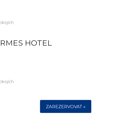
okojích
ERMES HOTEL
okojích
ZAREZERVOVAT »