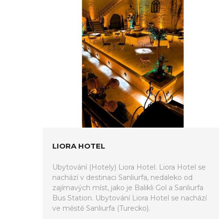
LIORA HOTEL
Ubytování (Hotely) Liora Hotel. Liora Hotel se
nachází v destinaci Sanliurfa, nedaleko od
zajímavých míst, jako je Balikli Gol a Sanliurfa
Bus Station. Ubytování Liora Hotel se nachází
ve městě Sanliurfa (Turecko).