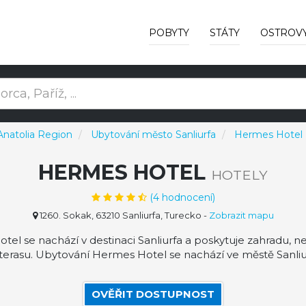
POBYTY
STÁTY
OSTROV
Anatolia Region
Ubytování město Sanliurfa
Hermes Hotel
HERMES HOTEL
HOTELY
(
4
hodnocení)
1260. Sokak, 63210 Sanliurfa, Turecko
-
Zobrazit mapu
el se nachází v destinaci Sanliurfa a poskytuje zahradu, n
terasu. Ubytování Hermes Hotel se nachází ve městě Sanliu
OVĚŘIT DOSTUPNOST