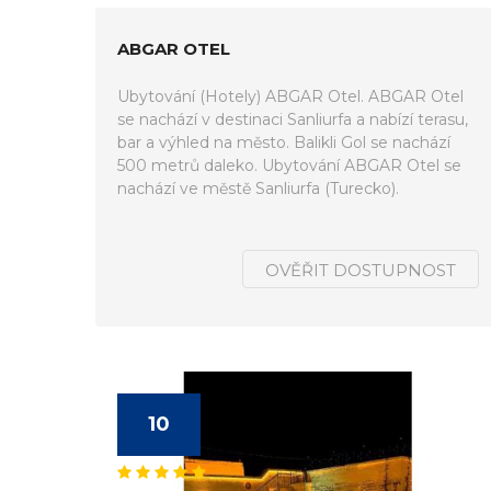
ABGAR OTEL
Ubytování (Hotely) ABGAR Otel. ABGAR Otel
se nachází v destinaci Sanliurfa a nabízí terasu,
bar a výhled na město. Balikli Gol se nachází
500 metrů daleko. Ubytování ABGAR Otel se
nachází ve městě Sanliurfa (Turecko).
OVĚŘIT DOSTUPNOST
10