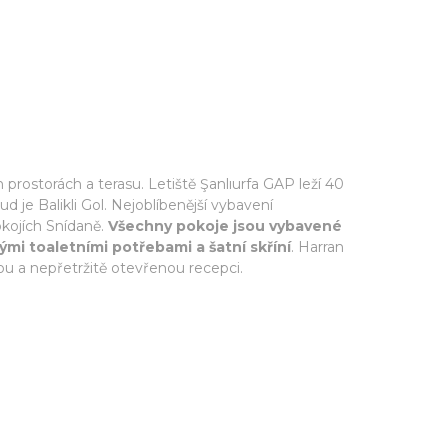
prostorách a terasu. Letiště Şanlıurfa GAP leží 40
d je Balikli Gol. Nejoblíbenější vybavení
kojích Snídaně.
Všechny pokoje jsou vybavené
ými toaletními potřebami a šatní skříní
. Harran
bu a nepřetržitě otevřenou recepci.