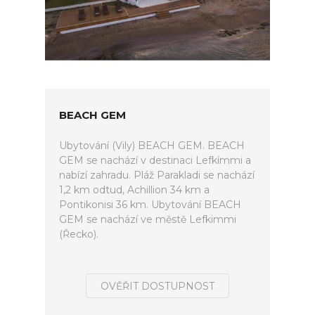
BEACH GEM
Ubytování (Vily) BEACH GEM. BEACH
GEM se nachází v destinaci Lefkímmi a
nabízí zahradu. Pláž Parakladi se nachází
1,2 km odtud, Achillion 34 km a
Pontikonisi 36 km. Ubytování BEACH
GEM se nachází ve městě Lefkimmi
(Řecko).
OVĚŘIT DOSTUPNOST