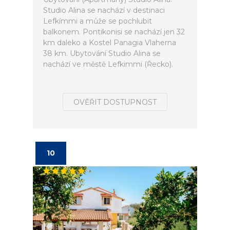
Studio Alina se nachází v destinaci
Lefkímmi a může se pochlubit
balkonem. Pontikonisi se nachází jen 32
km daleko a Kostel Panagia Vlaherna
38 km. Ubytování Studio Alina se
nachází ve městě Lefkimmi (Řecko).
OVĚŘIT DOSTUPNOST
10