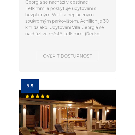
Georgia se nachází v destinaci
Lefkímmi a poskytuje ubytování s
bezplatným Wi-Fi a neplaceným
soukromým parkovištěm. Achillion je 30
km daleko. Ubytování Villa Georgia se
nachází ve městě Lefkimmi (Řecko).
OVĚŘIT DOSTUPNOST
9.5