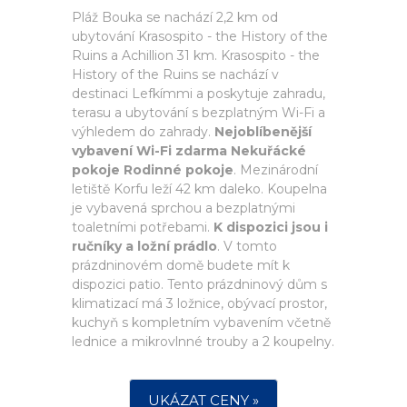
Pláž Bouka se nachází 2,2 km od
ubytování Krasospito - the History of the
Ruins a Achillion 31 km. Krasospito - the
History of the Ruins se nachází v
destinaci Lefkímmi a poskytuje zahradu,
terasu a ubytování s bezplatným Wi-Fi a
výhledem do zahrady.
Nejoblíbenější
vybavení Wi-Fi zdarma Nekuřácké
pokoje Rodinné pokoje
. Mezinárodní
letiště Korfu leží 42 km daleko. Koupelna
je vybavená sprchou a bezplatnými
toaletními potřebami.
K dispozici jsou i
ručníky a ložní prádlo
. V tomto
prázdninovém domě budete mít k
dispozici patio. Tento prázdninový dům s
klimatizací má 3 ložnice, obývací prostor,
kuchyň s kompletním vybavením včetně
lednice a mikrovlnné trouby a 2 koupelny.
UKÁZAT CENY »