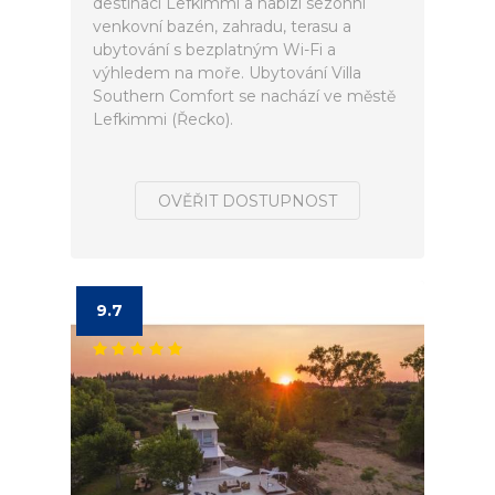
destinaci Lefkímmi a nabízí sezónní
venkovní bazén, zahradu, terasu a
ubytování s bezplatným Wi-Fi a
výhledem na moře. Ubytování Villa
Southern Comfort se nachází ve městě
Lefkimmi (Řecko).
OVĚŘIT DOSTUPNOST
9.7