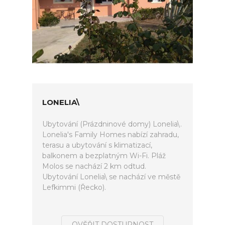
LONELIA\
Ubytování (Prázdninové domy) Lonelia\.
Lonelia's Family Homes nabízí zahradu,
terasu a ubytování s klimatizací,
balkonem a bezplatným Wi-Fi. Pláž
Molos se nachází 2 km odtud.
Ubytování Lonelia\ se nachází ve městě
Lefkimmi (Řecko).
OVĚŘIT DOSTUPNOST