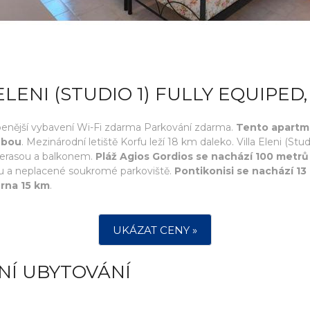
ELENI (STUDIO 1) FULLY EQUIPED
líbenější vybavení Wi-Fi zdarma Parkování zdarma.
Tento apartmá
ubou
. Mezinárodní letiště Korfu leží 18 km daleko. Villa Eleni (St
 terasou a balkonem.
Pláž Agios Gordios se nachází 100 metr
adu a neplacené soukromé parkoviště.
Pontikonisi se nachází 13 
erna 15 km
.
UKÁZAT CENY »
NÍ UBYTOVÁNÍ