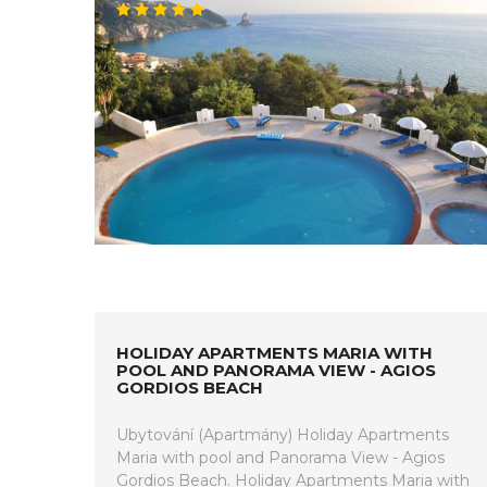
HOLIDAY APARTMENTS MARIA WITH
POOL AND PANORAMA VIEW - AGIOS
GORDIOS BEACH
Ubytování (Apartmány) Holiday Apartments
Maria with pool and Panorama View - Agios
Gordios Beach. Holiday Apartments Maria with