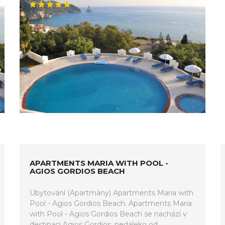
APARTMENTS MARIA WITH POOL -
AGIOS GORDIOS BEACH
Ubytování (Apartmány) Apartments Maria with
Pool - Agios Gordios Beach. Apartments Maria
with Pool - Agios Gordios Beach se nachází v
destinaci Agios Gordios, nedaleko od