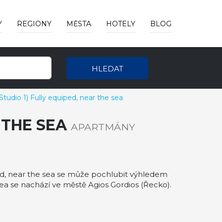
Y
REGIONY
MĚSTA
HOTELY
BLOG
HLEDAT
 (Studio 1) Fully equiped, near the sea
R THE SEA
APARTMÁNY
uiped, near the sea se může pochlubit výhledem
 sea se nachází ve městě Agios Gordios (Řecko).