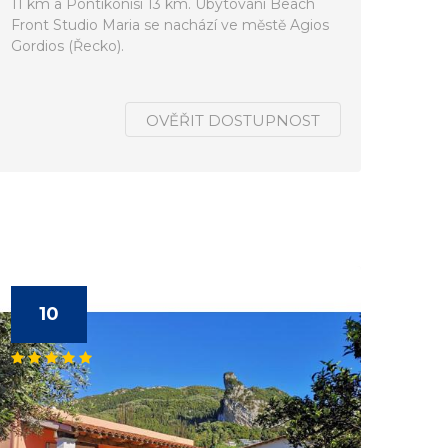
11 km a Pontikonisi 13 km. Ubytování Beach
Front Studio Maria se nachází ve městě Agios
Gordios (Řecko).
OVĚŘIT DOSTUPNOST
10