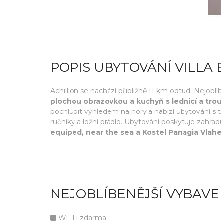
POPIS UBYTOVÁNÍ VILLA 
Achillion se nachází přibližně 11 km odtud. Nejob
plochou obrazovkou a kuchyň s lednicí a tro
pochlubit výhledem na hory a nabízí ubytování s
ručníky a ložní prádlo. Ubytování poskytuje zahr
equiped, near the sea a Kostel Panagia Vlah
NEJOBLÍBENĚJŠÍ VYBAVE
Wi- Fi zdarma