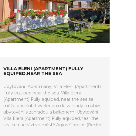
VILLA ELENI (APARTMENT) FULLY
EQUIPED,NEAR THE SEA
Ubytování (Apartmány) Villa Eleni (Apartment)
Fully equiped,near the sea. Villa Eleni
(Apartment) Fully equiped, near the sea se
může pochlubit výhledem do zahrady a nabízí
ubytování s zahradou a balkonem. Ubytování
Villa Eleni (Apartment) Fully equiped,near the
sea se nachází ve městě Agios Gordios (Řecko).