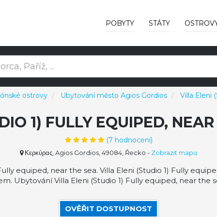
POBYTY
STÁTY
OSTROV
Iónské ostrovy
Ubytování město Agios Gordios
Villa Eleni
UDIO 1) FULLY EQUIPED, NEA
(
7
hodnocení)
Κερκύρας, Agios Gordios, 49084, Řecko
-
Zobrazit mapu
Fully equiped, near the sea. Villa Eleni (Studio 1) Fully eq
m. Ubytování Villa Eleni (Studio 1) Fully equiped, near the
OVĚŘIT DOSTUPNOST