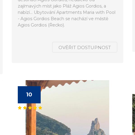
zajímavých míst jako Pláž Agios Gordios, a
nabízí... Ubytování Apartments Maria with Pool
- Agios Gordios Beach se nachází ve městě
Agios Gordios (Řecko).
OVĚŘIT DOSTUPNOST
10