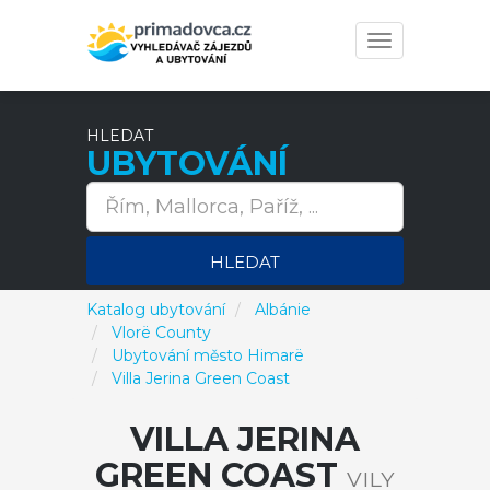
Toggle
navigation
HLEDAT
UBYTOVÁNÍ
HLEDAT
Katalog ubytování
Albánie
Vlorë County
Ubytování město Himarë
Villa Jerina Green Coast
VILLA JERINA
GREEN COAST
VILY