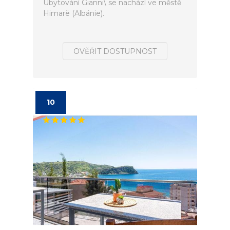
Ubytování Gianni\ se nachází ve městě
Himarë (Albánie).
OVĚŘIT DOSTUPNOST
10