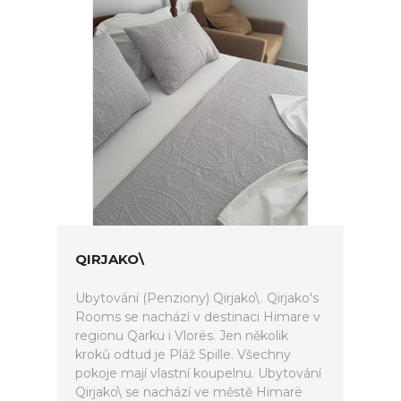
QIRJAKO\
Ubytování (Penziony) Qirjako\. Qirjako's
Rooms se nachází v destinaci Himare v
regionu Qarku i Vlorës. Jen několik
kroků odtud je Pláž Spille. Všechny
pokoje mají vlastní koupelnu. Ubytování
Qirjako\ se nachází ve městě Himarë