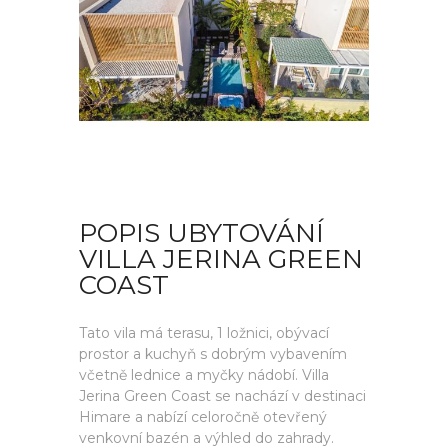
POPIS UBYTOVÁNÍ
VILLA JERINA GREEN
COAST
Tato vila má terasu, 1 ložnici, obývací
prostor a kuchyň s dobrým vybavením
včetně lednice a myčky nádobí. Villa
Jerina Green Coast se nachází v destinaci
Himare a nabízí celoročně otevřený
venkovní bazén a výhled do zahrady.