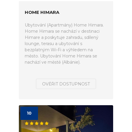
HOME HIMARA
Ubytování (Apartmány) Home Himara.
Home Himara se nachází v destinaci
Himare a poskytuje zahradu, sdílený
lounge, terasu a ubytování s
bezplatným Wi-Fi a výhledem na
město. Ubytování Home Himara se
nachází ve městě (Albánie).
OVĚŘIT DOSTUPNOST
10