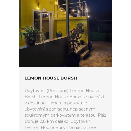
LEMON HOUSE BORSH
Ubytování (Penziony) Lemon House
Borsh. Lemon House Borsh se nachází
v destinaci Himare a poskytuje
ubytování s zahradou, neplaceným
soukromým parkovištěm a terasou. Pláž
Borš je 2,8 km daleko. Ubytování
Lemon House Borsh se nachází ve