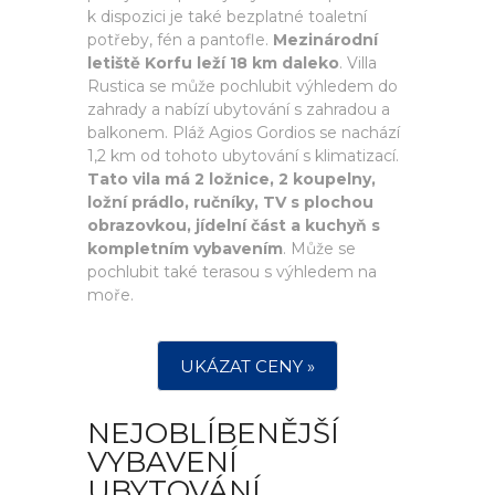
k dispozici je také bezplatné toaletní
potřeby, fén a pantofle.
Mezinárodní
letiště Korfu leží 18 km daleko
. Villa
Rustica se může pochlubit výhledem do
zahrady a nabízí ubytování s zahradou a
balkonem. Pláž Agios Gordios se nachází
1,2 km od tohoto ubytování s klimatizací.
Tato vila má 2 ložnice, 2 koupelny,
ložní prádlo, ručníky, TV s plochou
obrazovkou, jídelní část a kuchyň s
kompletním vybavením
. Může se
pochlubit také terasou s výhledem na
moře.
UKÁZAT CENY »
NEJOBLÍBENĚJŠÍ
VYBAVENÍ
UBYTOVÁNÍ