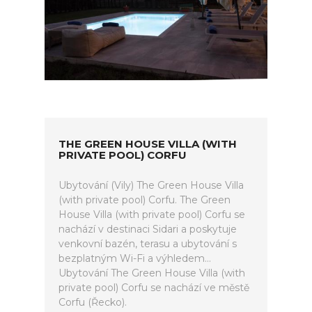
THE GREEN HOUSE VILLA (WITH
PRIVATE POOL) CORFU
Ubytování (Vily) The Green House Villa
(with private pool) Corfu. The Green
House Villa (with private pool) Corfu se
nachází v destinaci Sidari a poskytuje
venkovní bazén, terasu a ubytování s
bezplatným Wi-Fi a výhledem...
Ubytování The Green House Villa (with
private pool) Corfu se nachází ve městě
Corfu (Řecko).