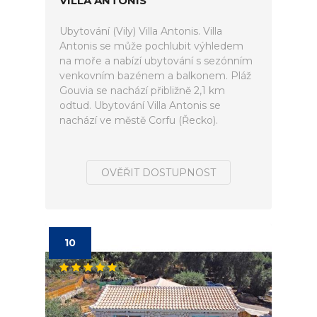
VILLA ANTONIS
Ubytování (Vily) Villa Antonis. Villa
Antonis se může pochlubit výhledem
na moře a nabízí ubytování s sezónním
venkovním bazénem a balkonem. Pláž
Gouvia se nachází přibližně 2,1 km
odtud. Ubytování Villa Antonis se
nachází ve městě Corfu (Řecko).
OVĚŘIT DOSTUPNOST
10