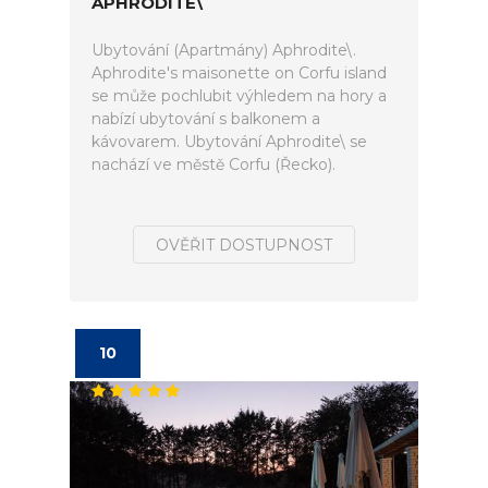
APHRODITE\
Ubytování (Apartmány) Aphrodite\.
Aphrodite's maisonette on Corfu island
se může pochlubit výhledem na hory a
nabízí ubytování s balkonem a
kávovarem. Ubytování Aphrodite\ se
nachází ve městě Corfu (Řecko).
OVĚŘIT DOSTUPNOST
10