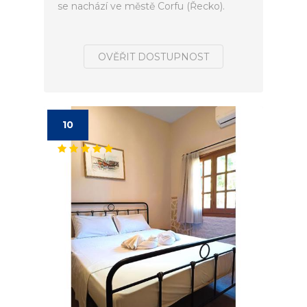
se nachází ve městě Corfu (Řecko).
OVĚŘIT DOSTUPNOST
10