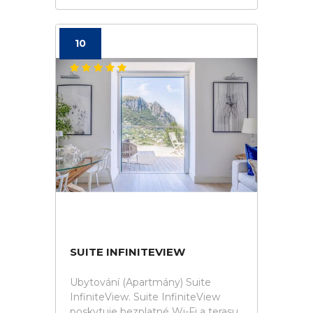
10
SUITE INFINITEVIEW
Ubytování (Apartmány) Suite
InfiniteView. Suite InfiniteView
poskytuje bezplatné Wi-Fi a terasu.