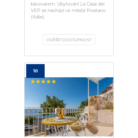
kávovarem. Ubytování La Casa del
VEP se nachází ve městě Positano
(Itálie).
OVĚŘIT DOSTUPNOST
10