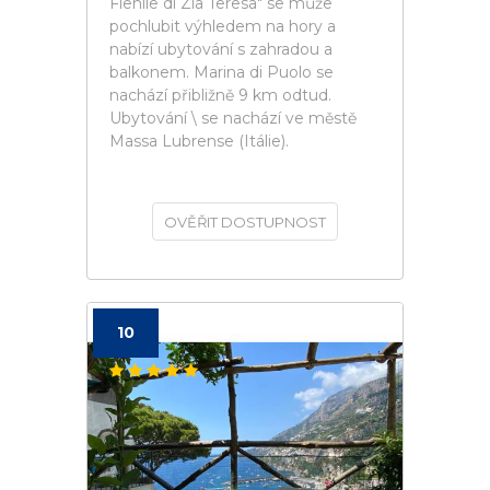
Fienile di Zia Teresa" se může
pochlubit výhledem na hory a
nabízí ubytování s zahradou a
balkonem. Marina di Puolo se
nachází přibližně 9 km odtud.
Ubytování \ se nachází ve městě
Massa Lubrense (Itálie).
OVĚŘIT DOSTUPNOST
10