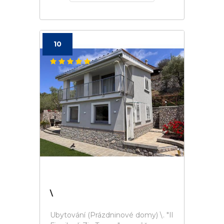
10
\
Ubytování (Prázdninové domy) \. "Il