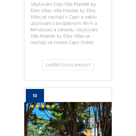
Ubytování (Vily) Villa Matilde by
Elite Villas. Villa Matilde by Elite
Villas se nachází v Capri a nabízí
ubytování s bezplatným Wi-Fi a
klimatizací a zahradu. Ubytování
Villa Matilde by Elite Villas se
nachází ve městě Capri (Itálie).
OVĚŘIT DOSTUPNOST
10