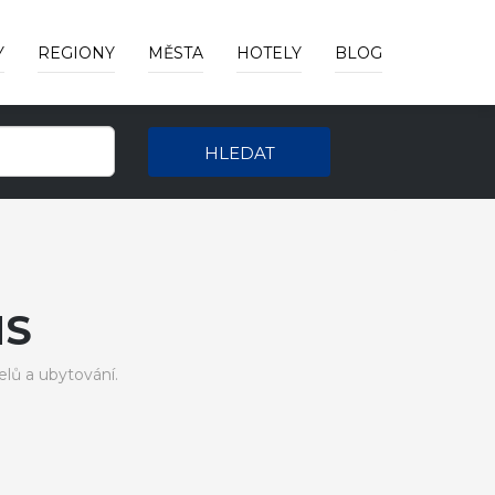
Y
REGIONY
MĚSTA
HOTELY
BLOG
HLEDAT
NS
ů a ubytování.