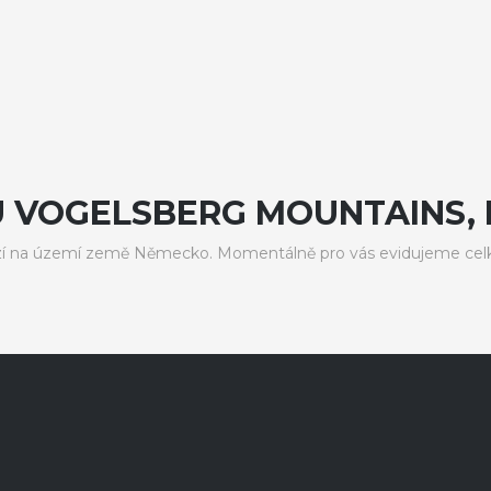
U VOGELSBERG MOUNTAINS,
í na území země Německo. Momentálně pro vás evidujeme celke