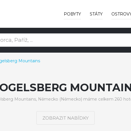
POBYTY
STÁTY
OSTROV
gelsberg Mountains
OGELSBERG MOUNTAI
elsberg Mountains, Německo (Německo) máme celkem 260 hotel
ZOBRAZIT NABÍDKY