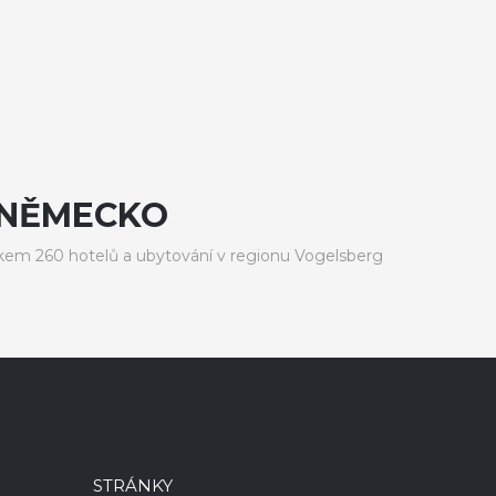
 NĚMECKO
m 260 hotelů a ubytování v regionu Vogelsberg
STRÁNKY