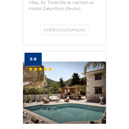
Villas, By ThinkVilla se nachází ve
městě Zakynthos (Řecko).
OVĚŘIT DOSTUPNOST
9.8