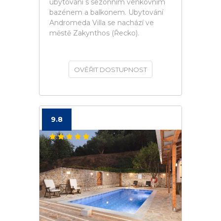
ubytování s sezónním venkovním
bazénem a balkonem. Ubytování
Andromeda Villa se nachází ve
městě Zakynthos (Řecko).
OVĚŘIT DOSTUPNOST
9.8