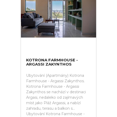
KOTRONA FARMHOUSE -
ARGASSI ZAKYNTHOS
Ubytování (Apartmány) Kotrona
Farmhouse - Argassi Zakynthos.
Kotrona Farmhouse - Argassi
Zakynthos se nachází v destinaci
Argasi, nedaleko od zajímavých
míst jako Pláž Argassi, a nabízí
zahradu, terasu a balkon s...
Ubytování Kotrona Farmhouse -