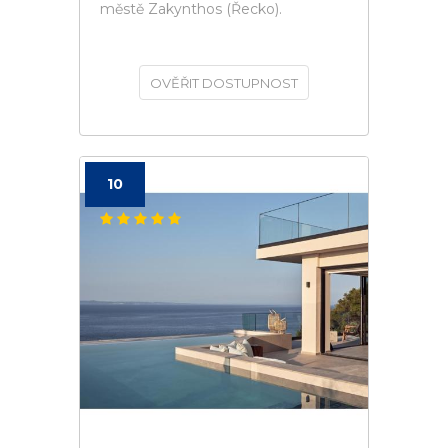
městě Zakynthos (Řecko).
OVĚŘIT DOSTUPNOST
10