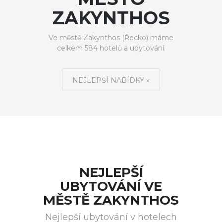
ZAKYNTHOS
Ve městě Zakynthos (Řecko) máme
celkem 584 hotelů a ubytování.
NEJLEPŠÍ NABÍDKY »
NEJLEPŠÍ
UBYTOVÁNÍ VE
MĚSTĚ ZAKYNTHOS
Nejlepší ubytování v hotelech