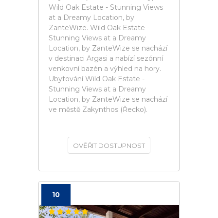
Wild Oak Estate - Stunning Views
at a Dreamy Location, by
ZanteWize. Wild Oak Estate -
Stunning Views at a Dreamy
Location, by ZanteWize se nachází
v destinaci Argasi a nabízí sezónní
venkovní bazén a výhled na hory.
Ubytování Wild Oak Estate -
Stunning Views at a Dreamy
Location, by ZanteWize se nachází
ve městě Zakynthos (Řecko).
OVĚŘIT DOSTUPNOST
10