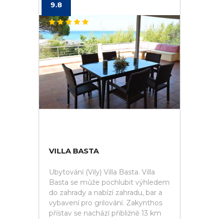
9.8
VILLA BASTA
Ubytování (Vily) Villa Basta. Villa
Basta se může pochlubit výhledem
do zahrady a nabízí zahradu, bar a
vybavení pro grilování. Zakynthos
přístav se nachází přibližně 13 km