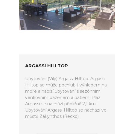
ARGASSI HILLTOP
Ubytování (Vily) Argassi Hilltop. Argassi
Hilltop se může pochlubit výhledem na
moře a nabízí ubytování s sezónním
venkovním bazénem a patiem. Pláž
Argassi se nachází přibližně 2,1 km...
Ubytování Argassi Hilltop se nachází ve
městě Zakynthos (Řecko).