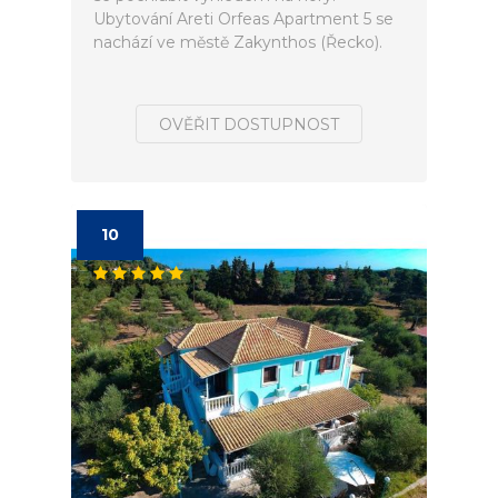
Ubytování Areti Orfeas Apartment 5 se
nachází ve městě Zakynthos (Řecko).
OVĚŘIT DOSTUPNOST
10