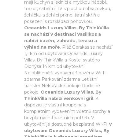
mají kuchyň s lednicí a myčkou nádobí,
trezor, satelitní TV s plochou obrazovkou,
žehličku a žehlicí prkno, šatní skříň a
posezení s rozkládací pohovkou.
Oceanids Luxury Villas, By ThinkVilla
se nachází v destinaci Vasilikos a
nabízí bazén, zahradu, terasu a
výhled na moře
. Pláž Gerakas se nachází
1,1 km od ubytování Oceanids Luxury
Villas, By ThinkVilla a Kostel svatého
Dionýsa 14 km od ubytování.
Nejoblíbenější vybavení 3 bazény Wi-Fi
zdarma Parkování zdarma Letištní
transfer Nekuřácké pokoje Rodinné
pokoje.
Oceanids Luxury Villas, By
ThinkVilla nabízí venkovní gril
. K
dispozici je vlastní koupelna s
kompletním vybavením včetně sprchy a
bezplatných toaletních potřeb. V
ubytování je dostupné bezplatné Wi-Fi.
V
ubytování Oceanids Luxury Villas, By