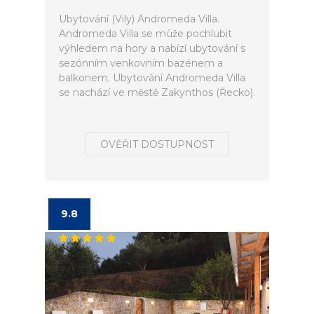
Ubytování (Vily) Andromeda Villa.
Andromeda Villa se může pochlubit
výhledem na hory a nabízí ubytování s
sezónním venkovním bazénem a
balkonem. Ubytování Andromeda Villa
se nachází ve městě Zakynthos (Řecko).
OVĚŘIT DOSTUPNOST
9.8