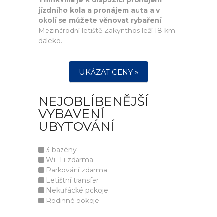
ThinkVilla je k dispozici pronájem
jízdního kola a pronájem auta a v
okolí se můžete věnovat rybaření
.
Mezinárodní letiště Zakynthos leží 18 km
daleko.
UKÁZAT CENY »
NEJOBLÍBENĚJŠÍ
VYBAVENÍ
UBYTOVÁNÍ
3 bazény
Wi- Fi zdarma
Parkování zdarma
Letištní transfer
Nekuřácké pokoje
Rodinné pokoje