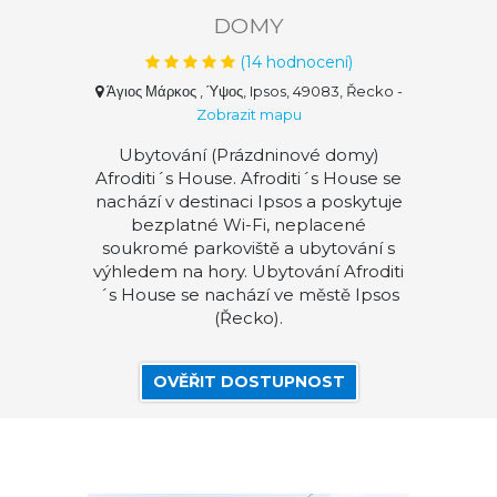
DOMY
(
14
hodnocení)
Άγιος Μάρκος , Ύψος, Ipsos, 49083, Řecko
-
Zobrazit mapu
Ubytování (Prázdninové domy)
Afroditi´s House. Afroditi´s House se
nachází v destinaci Ipsos a poskytuje
bezplatné Wi-Fi, neplacené
soukromé parkoviště a ubytování s
výhledem na hory. Ubytování Afroditi
´s House se nachází ve městě Ipsos
(Řecko).
OVĚŘIT DOSTUPNOST