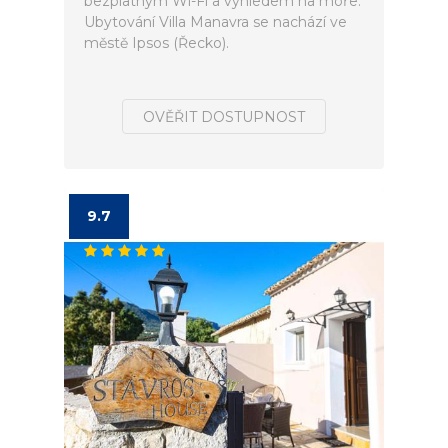
bezplatným Wi-Fi a výhledem na moře.
Ubytování Villa Manavra se nachází ve
městě Ipsos (Řecko).
OVĚŘIT DOSTUPNOST
9.7