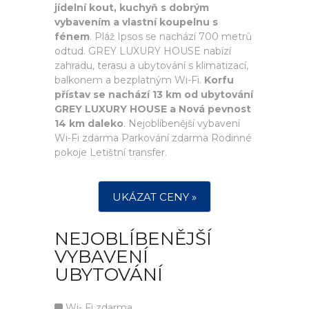
jídelní kout, kuchyň s dobrým
vybavením a vlastní koupelnu s
fénem
. Pláž Ipsos se nachází 700 metrů
odtud. GREY LUXURY HOUSE nabízí
zahradu, terasu a ubytování s klimatizací,
balkonem a bezplatným Wi-Fi.
Korfu
přístav se nachází 13 km od ubytování
GREY LUXURY HOUSE a Nová pevnost
14 km daleko
. Nejoblíbenější vybavení
Wi-Fi zdarma Parkování zdarma Rodinné
pokoje Letištní transfer.
UKÁZAT CENY »
NEJOBLÍBENĚJŠÍ
VYBAVENÍ
UBYTOVÁNÍ
Wi- Fi zdarma