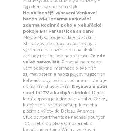
zastávky. Jsou postaveny a zařízeny v
typickém kykladském stylu.
Nejoblíbenější vybavení Venkovní
bazén Wi-Fi zdarma Parkování
zdarma Rodinné pokoje Nekuřácké
pokoje Bar Fantastická snídaně
.
Město Mykonos je vzdáleno 2,5 km.
Klimatizované studia a apartmány s
výhledem na bazén nebo na okolní
zahrady mají balkon nebo terasu.
Je zde
velké parkoviště
. Personál na recepci
vám poskytne informace o okolních
zajímavostech a nabízí půjčovnu jízdních
kol a aut. Ubytování v rodinném hotelu je
s vlastním stravováním.
K vybavení patří
satelitní TV a kuchyň s lednicí
. Denní
lodní doprava je k dispozici v zálivu Ornos,
který nabízí snadný přístup k mnoha
plážím a výlety do Delosu. Anemos
Studios Apartments se nachází pouhých
100 metrů od pláže Ornos a nabízí
bezplatné veřejné Wi-Fi a venkovní