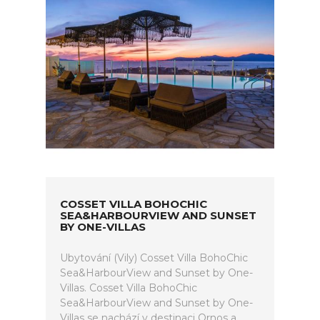
COSSET VILLA BOHOCHIC
SEA&HARBOURVIEW AND SUNSET
BY ONE-VILLAS
Ubytování (Vily) Cosset Villa BohoChic
Sea&HarbourView and Sunset by One-
Villas. Cosset Villa BohoChic
Sea&HarbourView and Sunset by One-
Villas se nachází v destinaci Ornos a