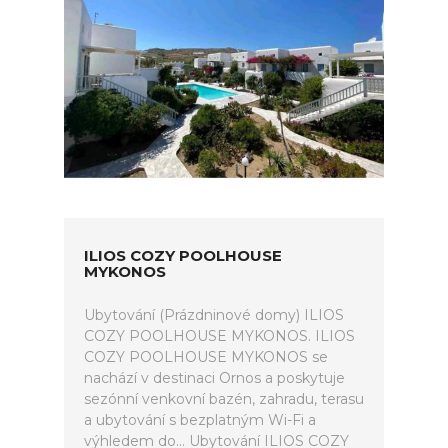
ILIOS COZY POOLHOUSE
MYKONOS
Ubytování (Prázdninové domy) ILIOS
COZY POOLHOUSE MYKONOS. ILIOS
COZY POOLHOUSE MYKONOS se
nachází v destinaci Ornos a poskytuje
sezónní venkovní bazén, zahradu, terasu
a ubytování s bezplatným Wi-Fi a
výhledem do... Ubytování ILIOS COZY