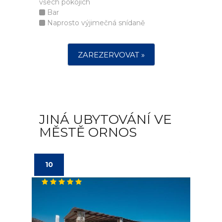
všech pokojích
Bar
Naprosto výjimečná snídaně
ZAREZERVOVAT »
JINÁ UBYTOVÁNÍ VE
MĚSTĚ ORNOS
10