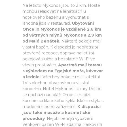
Na letiště Mykonos jsou to 2 km. Hosté
mohou relaxovat na lehátkách u
hotelového bazénu a vychutnat si
lahodná jídla v restauraci.
Ubytování
Once in Mykonos je vzdálené 2,6 km
od větrných mlýnů Mykonos a 2,9 km
od Malé Benátek
. Některé pokoje mají
vlastní bazén. K dispozici je nepřetržitě
otevřená recepce, doprava na letiště,
pokojová služba a bezplatné Wi-Fi ve
všech prostorách.
Apartmá mají terasu
s výhledem na Egejské moře, kávovar
a lednici
. Všechny pokoje mají satelitní
TV s plochou obrazovkou a vlastní
koupelnu. Hotel Mykonos Luxury Resort
se nachází nad pláží Ornos a nabízí
kombinaci klasického kykladského stylu s
moderním boho zařízením.
K dispozici
jsou také masáže a kosmetické
procedury
. Nejoblíbenější vybavení
Venkovní bazén Wi-Fi zdarma Parkování