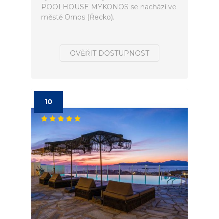
POOLHOUSE MYKONOS se nachází ve
městě Ornos (Řecko).
OVĚŘIT DOSTUPNOST
10