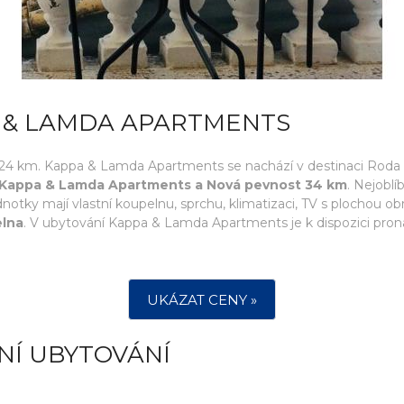
A & LAMDA APARTMENTS
 24 km. Kappa & Lamda Apartments se nachází v destinaci Roda a
í Kappa & Lamda Apartments a Nová pevnost 34 km
. Nejoblí
otky mají vlastní koupelnu, sprchu, klimatizaci, TV s plochou ob
elna
. V ubytování Kappa & Lamda Apartments je k dispozici pron
UKÁZAT CENY »
NÍ UBYTOVÁNÍ