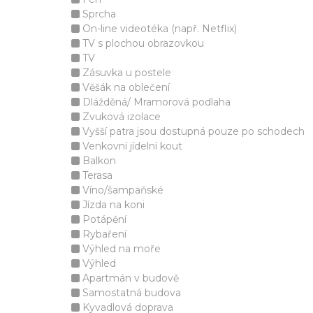
Sprcha
On-line videotéka (např. Netflix)
TV s plochou obrazovkou
TV
Zásuvka u postele
Věšák na oblečení
Dlážděná/ Mramorová podlaha
Zvuková izolace
Vyšší patra jsou dostupná pouze po schodech
Venkovní jídelní kout
Balkon
Terasa
Víno/šampaňské
Jízda na koni
Potápění
Rybaření
Výhled na moře
Výhled
Apartmán v budově
Samostatná budova
Kyvadlová doprava