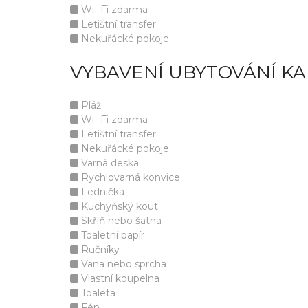
Wi- Fi zdarma
Letištní transfer
Nekuřácké pokoje
VYBAVENÍ UBYTOVÁNÍ K
Pláž
Wi- Fi zdarma
Letištní transfer
Nekuřácké pokoje
Varná deska
Rychlovarná konvice
Lednička
Kuchyňský kout
Skříň nebo šatna
Toaletní papír
Ručníky
Vana nebo sprcha
Vlastní koupelna
Toaleta
Fén