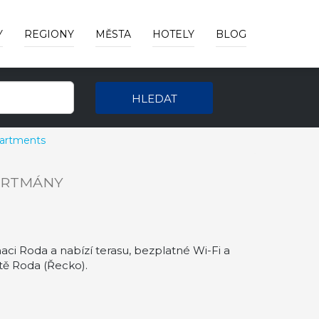
Y
REGIONY
MĚSTA
HOTELY
BLOG
HLEDAT
artments
ARTMÁNY
 Roda a nabízí terasu, bezplatné Wi-Fi a
ě Roda (Řecko).