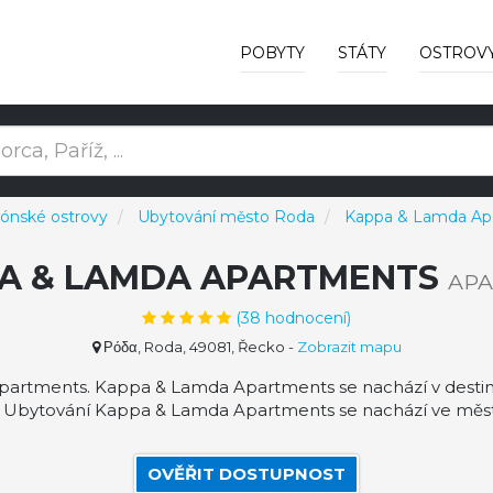
POBYTY
STÁTY
OSTROV
Iónské ostrovy
Ubytování město Roda
Kappa & Lamda Ap
A & LAMDA APARTMENTS
AP
(
38
hodnocení)
Ρόδα, Roda, 49081, Řecko
-
Zobrazit mapu
rtments. Kappa & Lamda Apartments se nachází v destinaci
. Ubytování Kappa & Lamda Apartments se nachází ve měst
OVĚŘIT DOSTUPNOST