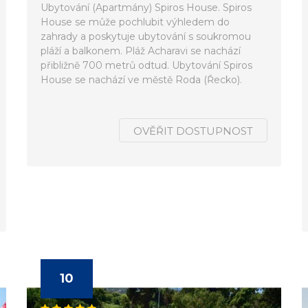
Ubytování (Apartmány) Spiros House. Spiros
House se může pochlubit výhledem do
zahrady a poskytuje ubytování s soukromou
pláží a balkonem. Pláž Acharavi se nachází
přibližně 700 metrů odtud. Ubytování Spiros
House se nachází ve městě Roda (Řecko).
OVĚŘIT DOSTUPNOST
10