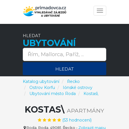
Toggle
navigation
HLEDAT
UBYTOVÁNÍ
HLEDAT
Katalog ubytování
Řecko
Ostrov Korfu
Iónské ostrovy
Ubytování město Roda
Kostas\
KOSTAS\
APARTMÁNY
(
53
hodnocení)
Roda, Roda, 49081, Řecko
-
Zobrazit mapu