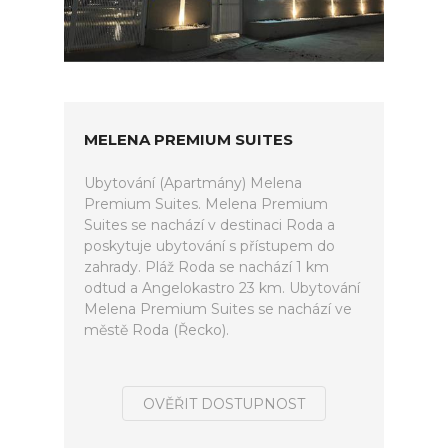
MELENA PREMIUM SUITES
Ubytování (Apartmány) Melena
Premium Suites. Melena Premium
Suites se nachází v destinaci Roda a
poskytuje ubytování s přístupem do
zahrady. Pláž Roda se nachází 1 km
odtud a Angelokastro 23 km. Ubytování
Melena Premium Suites se nachází ve
městě Roda (Řecko).
OVĚŘIT DOSTUPNOST