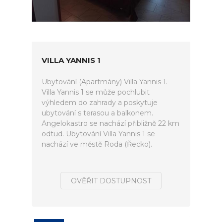
VILLA YANNIS 1
Ubytování (Apartmány) Villa Yannis 1.
Villa Yannis 1 se může pochlubit
výhledem do zahrady a poskytuje
ubytování s terasou a balkonem.
Angelokastro se nachází přibližně 22 km
odtud. Ubytování Villa Yannis 1 se
nachází ve městě Roda (Řecko).
OVĚŘIT DOSTUPNOST