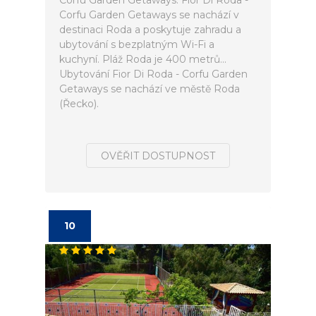
Corfu Garden Getaways. Fior Di Roda -
Corfu Garden Getaways se nachází v
destinaci Roda a poskytuje zahradu a
ubytování s bezplatným Wi-Fi a
kuchyní. Pláž Roda je 400 metrů...
Ubytování Fior Di Roda - Corfu Garden
Getaways se nachází ve městě Roda
(Řecko).
OVĚŘIT DOSTUPNOST
10