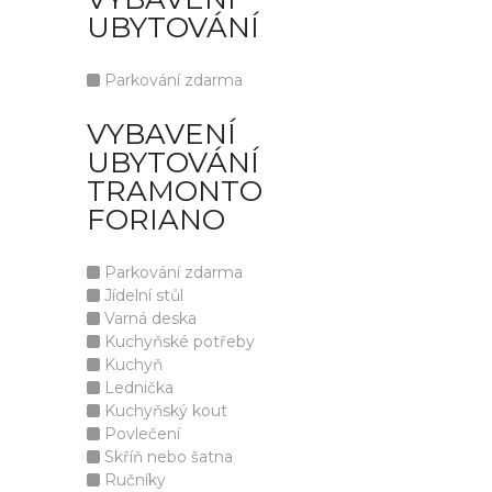
UBYTOVÁNÍ
Parkování zdarma
VYBAVENÍ
UBYTOVÁNÍ
TRAMONTO
FORIANO
Parkování zdarma
Jídelní stůl
Varná deska
Kuchyňské potřeby
Kuchyň
Lednička
Kuchyňský kout
Povlečení
Skříň nebo šatna
Ručníky