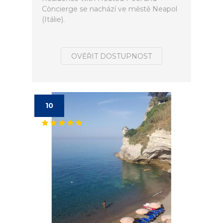
Còncierge se nachází ve městě Neapol
(Itálie).
OVĚŘIT DOSTUPNOST
10