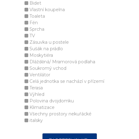
Bidet
Vlastní koupelna
Toaleta
Fén
Sprcha
TV
Zásuvka u postele
Sušák na prádlo
Moskytiéra
Dlážděná/ Mramorová podlaha
Soukromý vchod
Ventilátor
Celá jednotka se nachází v přízemí
Terasa
Výhled
Polovina dvojdomku
Klimatizace
Všechny prostory nekuřácké
italsky