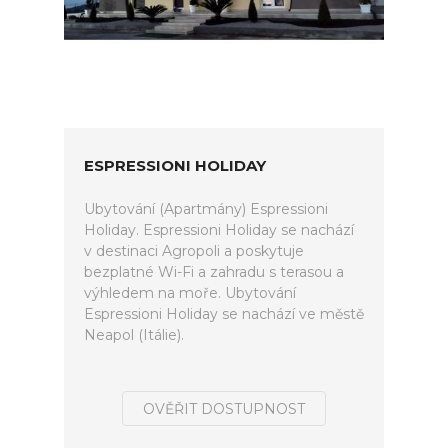
ESPRESSIONI HOLIDAY
Ubytování (Apartmány) Espressioni
Holiday. Espressioni Holiday se nachází
v destinaci Agropoli a poskytuje
bezplatné Wi-Fi a zahradu s terasou a
výhledem na moře. Ubytování
Espressioni Holiday se nachází ve městě
Neapol (Itálie).
OVĚŘIT DOSTUPNOST