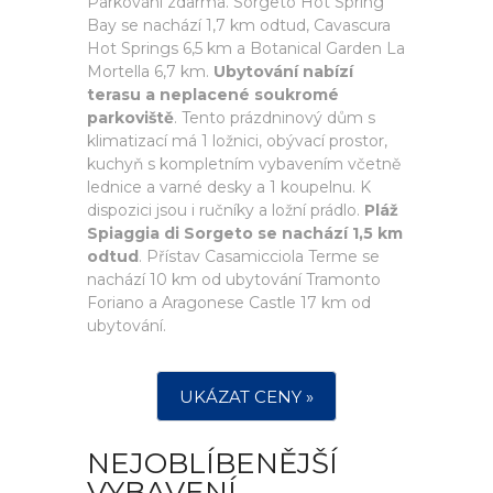
Parkování zdarma. Sorgeto Hot Spring
Bay se nachází 1,7 km odtud, Cavascura
Hot Springs 6,5 km a Botanical Garden La
Mortella 6,7 km.
Ubytování nabízí
terasu a neplacené soukromé
parkoviště
. Tento prázdninový dům s
klimatizací má 1 ložnici, obývací prostor,
kuchyň s kompletním vybavením včetně
lednice a varné desky a 1 koupelnu. K
dispozici jsou i ručníky a ložní prádlo.
Pláž
Spiaggia di Sorgeto se nachází 1,5 km
odtud
. Přístav Casamicciola Terme se
nachází 10 km od ubytování Tramonto
Foriano a Aragonese Castle 17 km od
ubytování.
UKÁZAT CENY »
NEJOBLÍBENĚJŠÍ
VYBAVENÍ