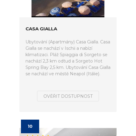
CASA GIALLA
Ubytování (Apartmány) Casa Gialla. Casa
Gialla se nachází v Ischii a nabízí
klimatizaci. Pláž Spiaggia di Sorgeto se
nachází 2,3 km odtud a Sorgeto Hot
Spring Bay 2,5 km. Ubytování Casa Gialla
se nachází ve městě Neapol (Itálie).
OVĚŘIT DOSTUPNOST
10