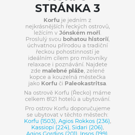
STRÁNKA 3
Korfu
je jedním z
nejkrásnějších řeckých ostrovů,
ležícím v
Jónském moři
.
Proslulý svou
bohatou historií
,
úchvatnou přírodou a tradiční
řeckou pohostinností je
ideálním cílem pro milovníky
relaxace i poznávání. Najdete
zde
malebné pláže
, zelené
kopce a kouzelná městečka
jako
Korfu
či
Paleokastritsa
.
Na ostrově Korfu (Řecko) máme
celkem 8121 hotelů a ubytování.
Pro ostrov Korfu doporučujeme
se ubytovat v těchto městech:
Korfu (1503)
,
Agios Rokkos (236)
,
Kassiopi (224)
,
Sidari (206)
,
Agios Gordios (201)
,
Ipsos (199)
,