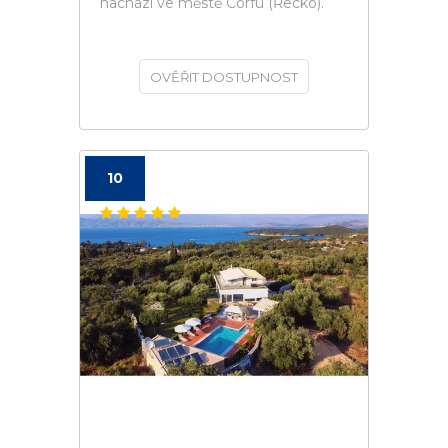
nachází ve městě Corfu (Řecko).
OVĚŘIT DOSTUPNOST
10