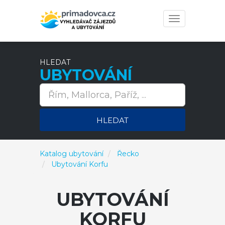
Toggle
navigation
HLEDAT
UBYTOVÁNÍ
HLEDAT
Katalog ubytování
Řecko
Ubytování Korfu
UBYTOVÁNÍ
KORFU