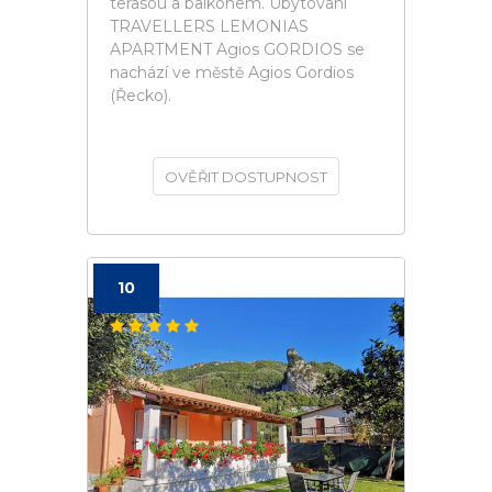
terasou a balkonem. Ubytování
TRAVELLERS LEMONIAS
APARTMENT Agios GORDIOS se
nachází ve městě Agios Gordios
(Řecko).
OVĚŘIT DOSTUPNOST
10