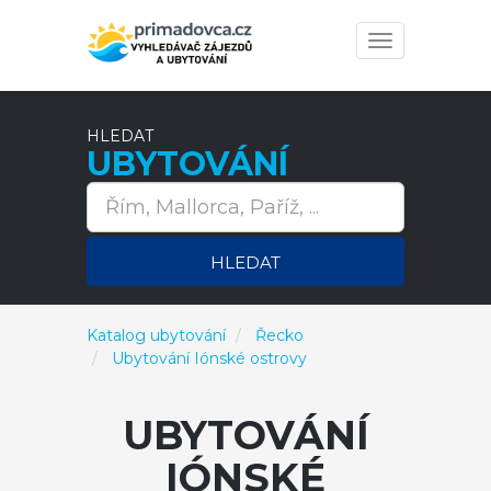
Toggle
navigation
HLEDAT
UBYTOVÁNÍ
HLEDAT
Katalog ubytování
Řecko
Ubytování Iónské ostrovy
UBYTOVÁNÍ
IÓNSKÉ