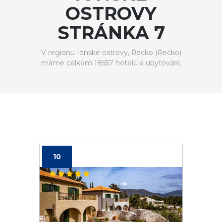
OSTROVY
STRÁNKA 7
V regionu Iónské ostrovy, Řecko (Řecko)
máme celkem 18557 hotelů a ubytování.
10