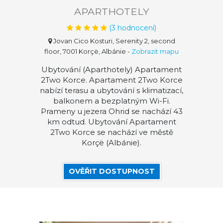
APARTHOTELY
(
3
hodnocení)
Jovan Cico Kosturi, Serenity 2, second
floor, 7001 Korçë, Albánie
-
Zobrazit mapu
Ubytování (Aparthotely) Apartament
2Two Korce. Apartament 2Two Korce
nabízí terasu a ubytování s klimatizací,
balkonem a bezplatným Wi-Fi.
Prameny u jezera Ohrid se nachází 43
km odtud. Ubytování Apartament
2Two Korce se nachází ve městě
Korçë (Albánie).
OVĚŘIT DOSTUPNOST