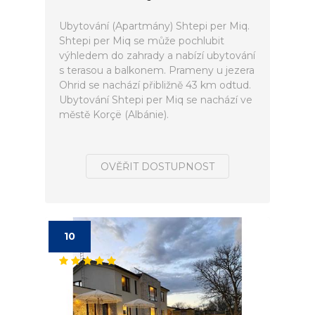
Ubytování (Apartmány) Shtepi per Miq.
Shtepi per Miq se může pochlubit
výhledem do zahrady a nabízí ubytování
s terasou a balkonem. Prameny u jezera
Ohrid se nachází přibližně 43 km odtud.
Ubytování Shtepi per Miq se nachází ve
městě Korçë (Albánie).
OVĚŘIT DOSTUPNOST
10