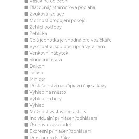
Věšák na oblečení
Dlážděná/ Mramorová podlaha
Zvuková izolace
Možnost propojení pokojů
Žehlicí potřeby
Žehlička
Celá jednotka je vhodná pro vozíčkáře
Vyšší patra jsou dostupná výtahem
Venkovní nábytek
Sluneční terasa
Balkon
Terasa
Minibar
Příslušenství na přípravu čaje a kávy
Výhled na město
Výhled na hory
Výhled
Možnost vystavení faktury
Individuální přihlášení/odhlášení
Úschova zavazadel
Expresní přihlášení/odhlášení
Prostor pro kuřáky