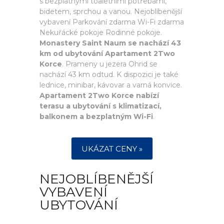
s bezplatnými toaletními potřebami,
bidetem, sprchou a vanou. Nejoblíbenější
vybavení Parkování zdarma Wi-Fi zdarma
Nekuřácké pokoje Rodinné pokoje.
Monastery Saint Naum se nachází 43
km od ubytování Apartament 2Two
Korce
. Prameny u jezera Ohrid se
nachází 43 km odtud. K dispozici je také
lednice, minibar, kávovar a varná konvice.
Apartament 2Two Korce nabízí
terasu a ubytování s klimatizací,
balkonem a bezplatným Wi-Fi
.
UKÁZAT CENY »
NEJOBLÍBENĚJŠÍ
VYBAVENÍ
UBYTOVÁNÍ