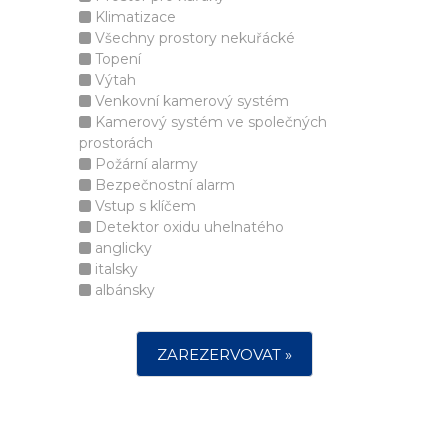
Klimatizace
Všechny prostory nekuřácké
Topení
Výtah
Venkovní kamerový systém
Kamerový systém ve společných
prostorách
Požární alarmy
Bezpečnostní alarm
Vstup s klíčem
Detektor oxidu uhelnatého
anglicky
italsky
albánsky
ZAREZERVOVAT »