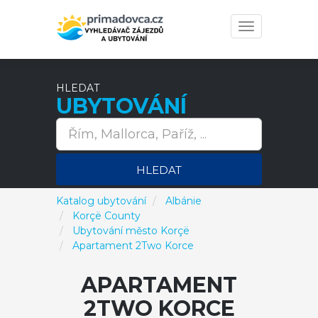
Toggle
navigation
HLEDAT
UBYTOVÁNÍ
HLEDAT
Katalog ubytování
Albánie
Korçë County
Ubytování město Korçë
Apartament 2Two Korce
APARTAMENT
2TWO KORCE