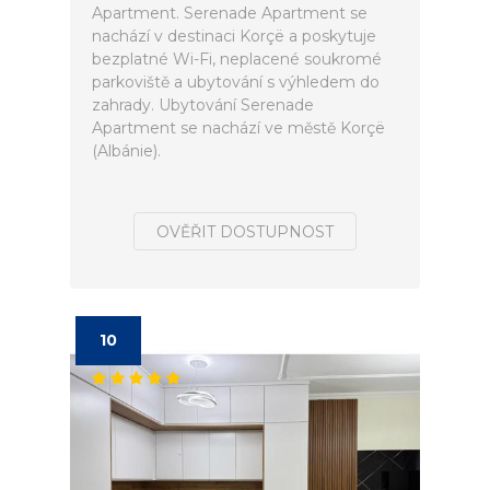
Apartment. Serenade Apartment se
nachází v destinaci Korçë a poskytuje
bezplatné Wi-Fi, neplacené soukromé
parkoviště a ubytování s výhledem do
zahrady. Ubytování Serenade
Apartment se nachází ve městě Korçë
(Albánie).
OVĚŘIT DOSTUPNOST
10