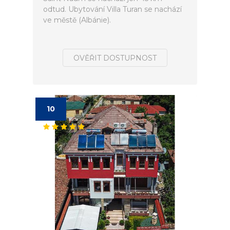
odtud. Ubytování Villa Turan se nachází
ve městě (Albánie).
OVĚŘIT DOSTUPNOST
10