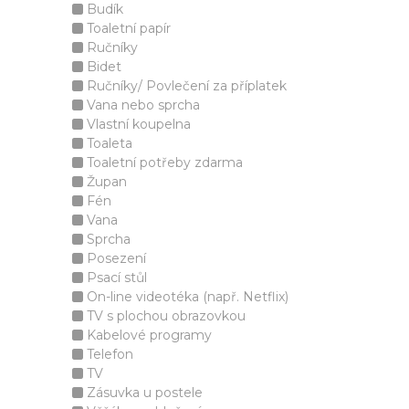
Budík
Toaletní papír
Ručníky
Bidet
Ručníky/ Povlečení za příplatek
Vana nebo sprcha
Vlastní koupelna
Toaleta
Toaletní potřeby zdarma
Župan
Fén
Vana
Sprcha
Posezení
Psací stůl
On-line videotéka (např. Netflix)
TV s plochou obrazovkou
Kabelové programy
Telefon
TV
Zásuvka u postele