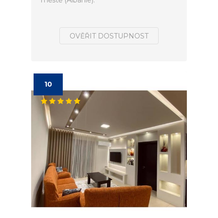
městě (Albánie).
OVĚŘIT DOSTUPNOST
10