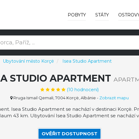
POBYTY
STÁTY
OSTROV
Ubytování město Korçë
Isea Studio Apartment
EA STUDIO APARTMENT
APART
(
10
hodnocení)
Rruga Ismail Qemali, 7004 Korçë, Albánie
-
Zobrazit mapu
nt. Isea Studio Apartment se nachází v destinaci Korçë. Pr
aum 43 km. Ubytování Isea Studio Apartment se nachází ve
OVĚŘIT DOSTUPNOST