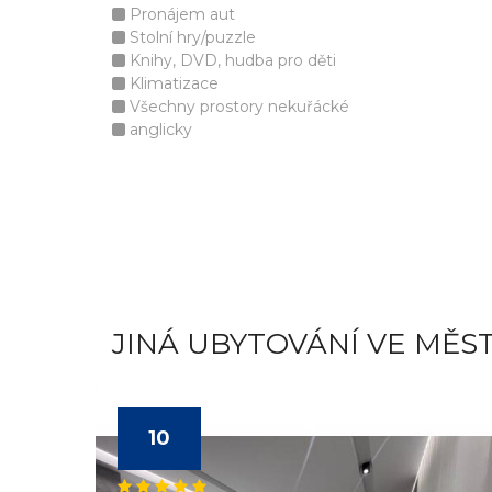
Pronájem aut
Stolní hry/puzzle
Knihy, DVD, hudba pro děti
Klimatizace
Všechny prostory nekuřácké
anglicky
JINÁ UBYTOVÁNÍ VE MĚS
10