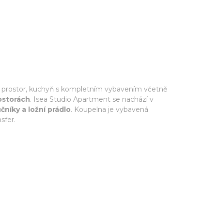
ací prostor, kuchyň s kompletním vybavením včetně
ostorách
. Isea Studio Apartment se nachází v
učníky a ložní prádlo
. Koupelna je vybavená
sfer.