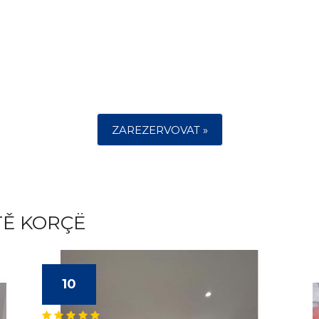
ZAREZERVOVAT »
TĚ KORÇË
10