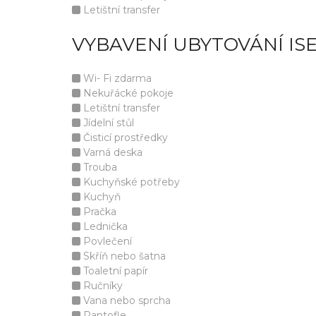
Letištní transfer
VYBAVENÍ UBYTOVÁNÍ IS
Wi- Fi zdarma
Nekuřácké pokoje
Letištní transfer
Jídelní stůl
Čisticí prostředky
Varná deska
Trouba
Kuchyňské potřeby
Kuchyň
Pračka
Lednička
Povlečení
Skříň nebo šatna
Toaletní papír
Ručníky
Vana nebo sprcha
Pantofle