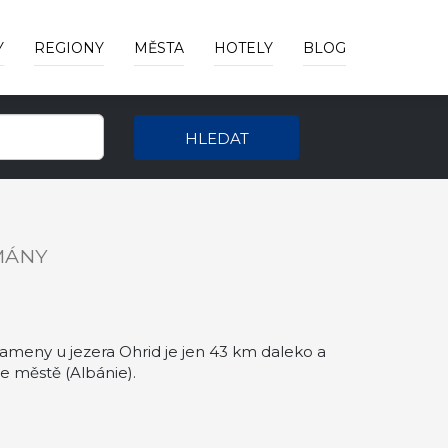
Y
REGIONY
MĚSTA
HOTELY
BLOG
HLEDAT
MÁNY
ameny u jezera Ohrid je jen 43 km daleko a
 městě (Albánie).