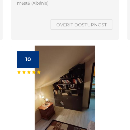
městě (Albánie).
OVĚŘIT DOSTUPNOST
10