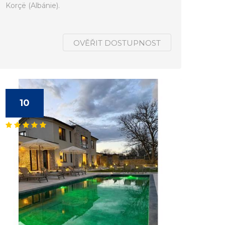
Korçë (Albánie).
OVĚŘIT DOSTUPNOST
10