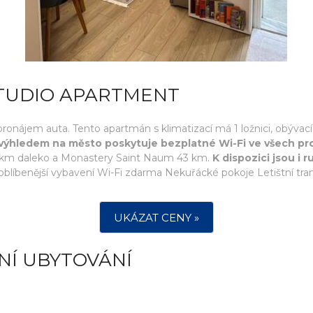
STUDIO APARTMENT
 pronájem auta. Tento apartmán s klimatizací má 1 ložnici, obýv
 výhledem na město poskytuje bezplatné Wi-Fi ve všech pr
43 km daleko a Monastery Saint Naum 43 km.
K dispozici jsou i r
blíbenější vybavení Wi-Fi zdarma Nekuřácké pokoje Letištní tran
UKÁZAT CENY »
NÍ UBYTOVÁNÍ