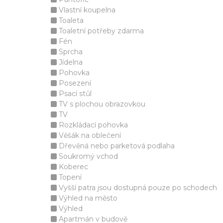
Vlastní koupelna
Toaleta
Toaletní potřeby zdarma
Fén
Sprcha
Jídelna
Pohovka
Posezení
Psací stůl
TV s plochou obrazovkou
TV
Rozkládací pohovka
Věšák na oblečení
Dřevěná nebo parketová podlaha
Soukromý vchod
Koberec
Topení
Vyšší patra jsou dostupná pouze po schodech
Výhled na město
Výhled
Apartmán v budově