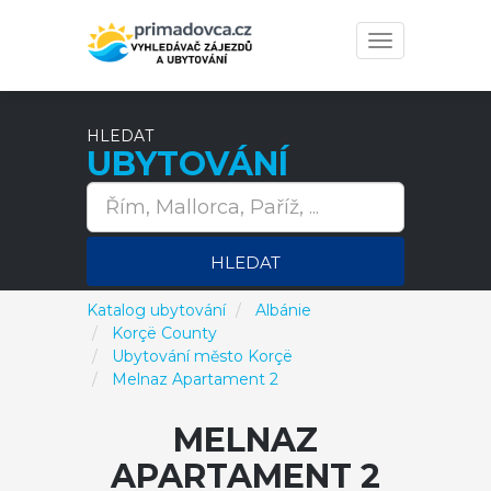
Toggle
navigation
HLEDAT
UBYTOVÁNÍ
HLEDAT
Katalog ubytování
Albánie
Korçë County
Ubytování město Korçë
Melnaz Apartament 2
MELNAZ
APARTAMENT 2