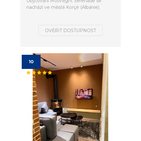
Ubytování Moonlight Serenade se
nachází ve městě Korçë (Albánie).
OVĚŘIT DOSTUPNOST
10