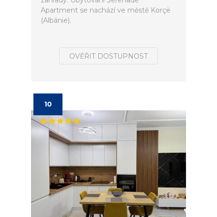
zahrady. Ubytování Serenade
Apartment se nachází ve městě Korçë
(Albánie).
OVĚŘIT DOSTUPNOST
10