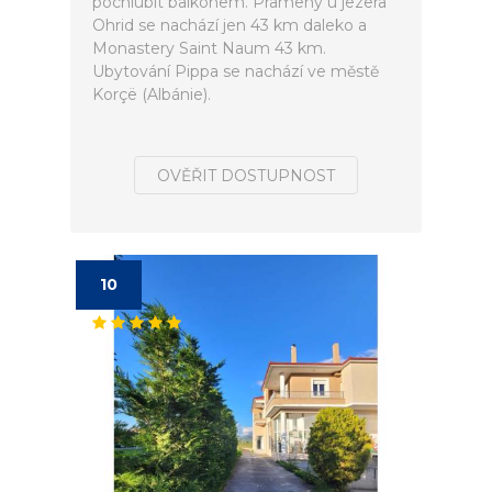
pochlubit balkonem. Prameny u jezera
Ohrid se nachází jen 43 km daleko a
Monastery Saint Naum 43 km.
Ubytování Pippa se nachází ve městě
Korçë (Albánie).
OVĚŘIT DOSTUPNOST
10