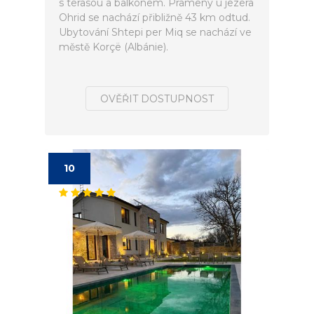
s terasou a balkonem. Prameny u jezera
Ohrid se nachází přibližně 43 km odtud.
Ubytování Shtepi per Miq se nachází ve
městě Korçë (Albánie).
OVĚŘIT DOSTUPNOST
10