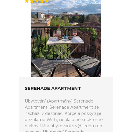
SERENADE APARTMENT
Ubytování (Apartmány) Serenade
Apartment. Serenade Apartment se
nachází v destinaci Korçë a poskytuje
bezplatné Wi-Fi, neplacené soukromé
parkoviště a ubytování s výhledem do