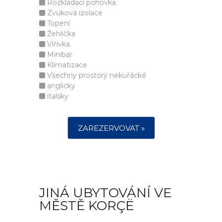
Rozkládací pohovka
Zvuková izolace
Topení
Žehlička
Vířivka
Minibar
Klimatizace
Všechny prostory nekuřácké
anglicky
italsky
ZAREZERVOVAT »
JINÁ UBYTOVÁNÍ VE
MĚSTĚ KORÇË