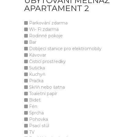
UBYTOVÁNÍ MELNAZ
APARTAMENT 2
Parkování zdarma
Wi- Fi zdarma
Rodinné pokoje
Bar
Dobíjecí stanice pro elektromobily
Kávovar
Čisticí prostředky
Sušička
Kuchyň
Pračka
Skříň nebo šatna
Toaletní papír
Bidet
Fén
Sprcha
Pohovka
Psací stůl
TV