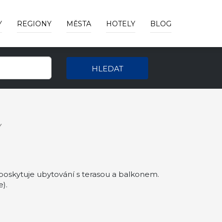
Y
REGIONY
MĚSTA
HOTELY
BLOG
HLEDAT
Y
oskytuje ubytování s terasou a balkonem.
).