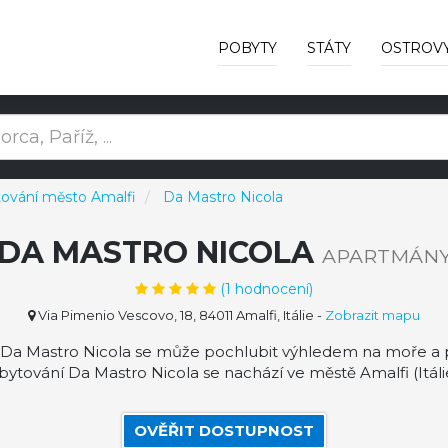
POBYTY
STÁTY
OSTROV
ování město Amalfi
Da Mastro Nicola
DA MASTRO NICOLA
APARTMÁN
(
1
hodnocení)
Via Pimenio Vescovo, 18, 84011 Amalfi, Itálie
-
Zobrazit mapu
 Da Mastro Nicola se může pochlubit výhledem na moře a p
bytování Da Mastro Nicola se nachází ve městě Amalfi (Itálie
OVĚŘIT DOSTUPNOST