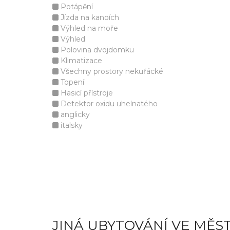
Potápění
Jízda na kanoích
Výhled na moře
Výhled
Polovina dvojdomku
Klimatizace
Všechny prostory nekuřácké
Topení
Hasicí přístroje
Detektor oxidu uhelnatého
anglicky
italsky
JINÁ UBYTOVÁNÍ VE MĚS