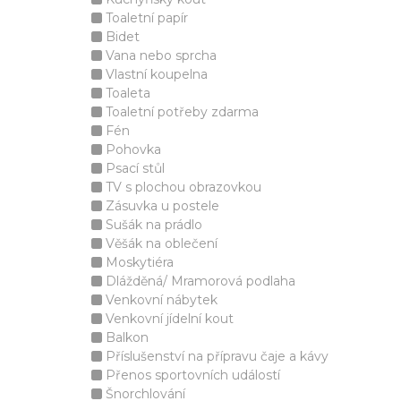
Toaletní papír
Bidet
Vana nebo sprcha
Vlastní koupelna
Toaleta
Toaletní potřeby zdarma
Fén
Pohovka
Psací stůl
TV s plochou obrazovkou
Zásuvka u postele
Sušák na prádlo
Věšák na oblečení
Moskytiéra
Dlážděná/ Mramorová podlaha
Venkovní nábytek
Venkovní jídelní kout
Balkon
Příslušenství na přípravu čaje a kávy
Přenos sportovních událostí
Šnorchlování