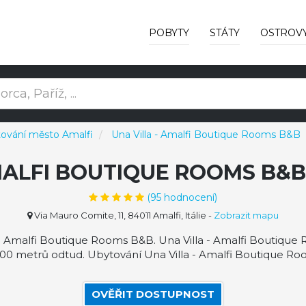
POBYTY
STÁTY
OSTROV
ování město Amalfi
Una Villa - Amalfi Boutique Rooms B&B
AMALFI BOUTIQUE ROOMS B&
(
95
hodnocení)
Via Mauro Comite, 11, 84011 Amalfi, Itálie
-
Zobrazit mapu
 - Amalfi Boutique Rooms B&B. Una Villa - Amalfi Boutiqu
í 100 metrů odtud. Ubytování Una Villa - Amalfi Boutique Roo
OVĚŘIT DOSTUPNOST