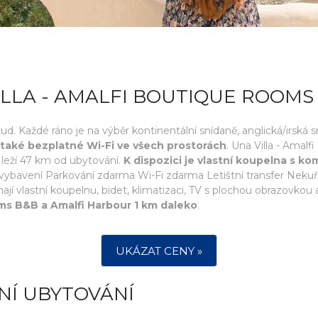
ILLA - AMALFI BOUTIQUE ROOMS
d. Každé ráno je na výběr kontinentální snídaně, anglická/irská 
 také bezplatné Wi-Fi ve všech prostorách
. Una Villa - Amal
 leží 47 km od ubytování.
K dispozici je vlastní koupelna s k
í vybavení Parkování zdarma Wi-Fi zdarma Letištní transfer Nek
í vlastní koupelnu, bidet, klimatizaci, TV s plochou obrazovkou a
oms B&B a Amalfi Harbour 1 km daleko
.
UKÁZAT CENY »
NÍ UBYTOVÁNÍ