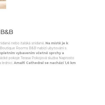
 B&B
snídaně nebo italská snídaně.
Na místě je k
fi Boutique Rooms B&B nabízí ubytování s
ompletním vybavením včetně sprchy a
uřácké pokoje Terasa Pokojová služba Naprosto
 lednici.
Amalfi Cathedral se nachází 1,6 km