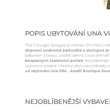
POPIS UBYTOVÁNÍ UNA V
Pláž Il Duoglio Spiaggia se nachází 100 metrů odtu
dispozici soukromé parkoviště a dostupné je
balkonem a terasu. Letiště Salerno Costa d'Amalfi
bezplatných toaletních potřeb
. Nejoblíbenějš
výjimečná snídaně. Všechny ubytovací jednotky maj
od ubytování Una Villa - Amalfi Boutique Ro
NEJOBLÍBENĚJŠÍ VYBAVE