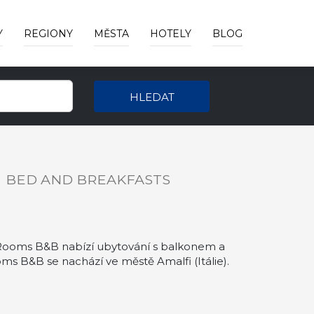
Y
REGIONY
MĚSTA
HOTELY
BLOG
HLEDAT
B
BED AND BREAKFASTS
e Rooms B&B nabízí ubytování s balkonem a
ms B&B se nachází ve městě Amalfi (Itálie).