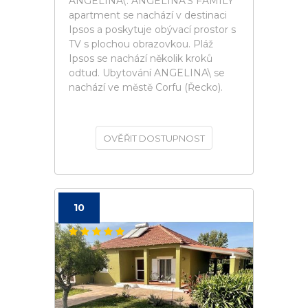
ANGELINA\. ANGELINA'S FAMILY
apartment se nachází v destinaci
Ipsos a poskytuje obývací prostor s
TV s plochou obrazovkou. Pláž
Ipsos se nachází několik kroků
odtud. Ubytování ANGELINA\ se
nachází ve městě Corfu (Řecko).
OVĚŘIT DOSTUPNOST
10