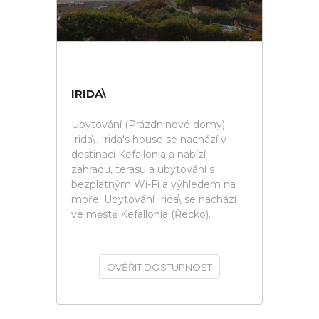
IRIDA\
Ubytování (Prázdninové domy)
Irida\. Irida's house se nachází v
destinaci Kefallonia a nabízí
zahradu, terasu a ubytování s
bezplatným Wi-Fi a výhledem na
moře. Ubytování Irida\ se nachází
ve městě Kefallonia (Řecko).
OVĚŘIT DOSTUPNOST