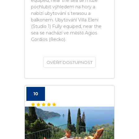
equiped, near the sea se může
pochlubit výhledem na hory a
nabízí ubytování s terasou a
balkonem. Ubytování Villa Eleni
(Studio 1) Fully equiped, near the
sea se nachází ve městě Agios
Gordios (Řecko).
OVĚŘIT DOSTUPNOST
10