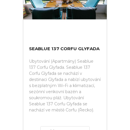
SEABLUE 137 CORFU GLYFADA
Ubytování (Apartmány) Seablue
137 Corfu Glyfada. Seablue 137
Corfu Glyfada se nachází v
destinaci Glyfada a nabízí ubytování
s bezplatným Wi-Fi a klimatizací,
sezónní venkovní bazén a
soukromou pláž. Ubytování
Seablue 137 Corfu Glyfada se
nachází ve městě Corfu (Řecko).