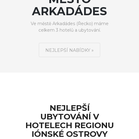
ARKADÁDES
Ve městě Arkadádes (Řecko) máme
celkem 3 hotelů a ubytování.
NEJLEPŠÍ NABÍDKY »
NEJLEPŠÍ
UBYTOVÁNÍ V
HOTELECH REGIONU
IÓNSKÉ OSTROVY