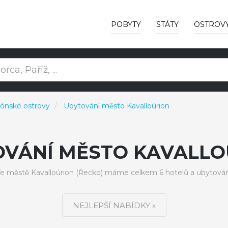
POBYTY
STÁTY
OSTROV
Iónské ostrovy
Ubytování město Kavalloúrion
OVÁNÍ MĚSTO KAVALLO
e městě Kavalloúrion (Řecko) máme celkem 6 hotelů a ubytován
NEJLEPŠÍ NABÍDKY »