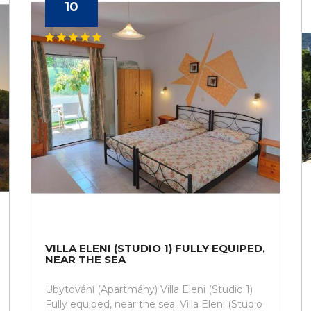
10
VILLA ELENI (STUDIO 1) FULLY EQUIPED,
NEAR THE SEA
Ubytování (Apartmány) Villa Eleni (Studio 1)
Fully equiped, near the sea. Villa Eleni (Studio