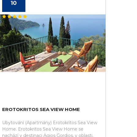
10
EROTOKRITOS SEA VIEW HOME
Ubytování (Apartmány) Erotokritos Sea View
Home. Erotokritos Sea View Home se
nachází v destinaci Agios Gordios, v oblasti,