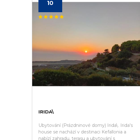
10
IRIDA\
Ubytování (Prázdninové domy) Irida\. Irida's
house se nachází v destinaci Kefallonia a
nabízí zahradu, terasu a ubytování s