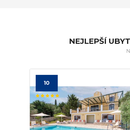
NEJLEPŠÍ UBY
N
10