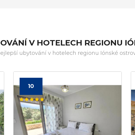
TOVÁNÍ V HOTELECH REGIONU I
ejlepší ubytování v hotelech regionu Iónské ostro
10