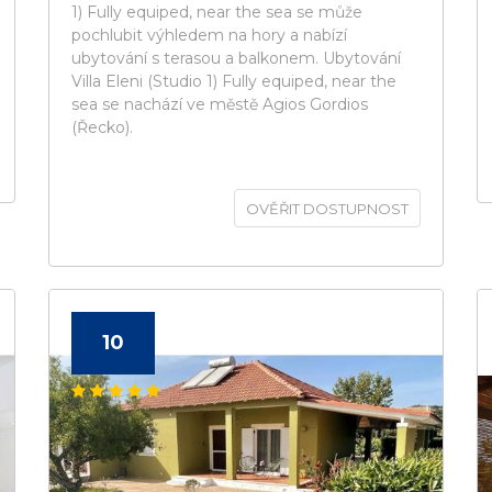
1) Fully equiped, near the sea se může
pochlubit výhledem na hory a nabízí
ubytování s terasou a balkonem. Ubytování
Villa Eleni (Studio 1) Fully equiped, near the
sea se nachází ve městě Agios Gordios
(Řecko).
OVĚŘIT DOSTUPNOST
10