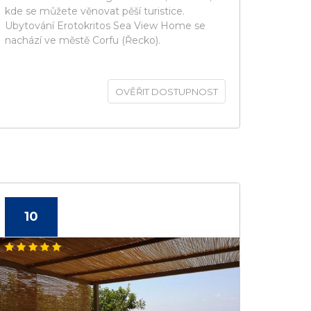
kde se můžete věnovat pěší turistice.
Ubytování Erotokritos Sea View Home se
nachází ve městě Corfu (Řecko).
OVĚŘIT DOSTUPNOST
10